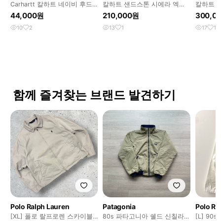
Carhartt 칼하트 네이비 후드
칼하트 샌드스톤 시에라 엑티
칼하트 액
집업
브 후드 자켓
44,000원
210,000원
300,0
10
2
13
1
17
1
함께 즐겨찾는 브랜드 발견하기
Polo Ralph Lauren
Patagonia
Polo Ra
[XL] 폴로 랄프로렌 스카이블
80s 파타고니아 쉘드 신칠라
[L] 90