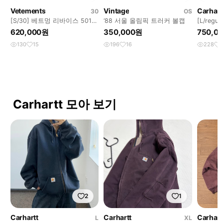
Vetements
Vintage
Carhart
30
OS
[S/30] 베트멍 리바이스 501
‘88 서울 올림픽 트러커 볼캡
[L/regu
뒷자수로고 흑청 진
트로이트
620,000원
350,000원
750,0
130
15
196
16
228
Carhartt 모아 보기
2
1
Carhartt
Carhartt
Carhart
L
XL