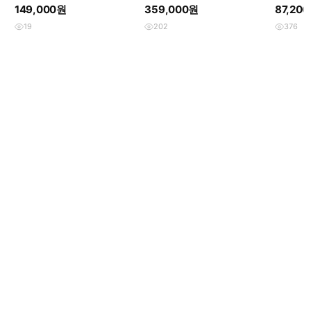
루 블루종 집업 자켓 E728
베이지 네이비 봄버 자켓 rare
이트 코
149,000원
359,000원
87,20
usa
19
202
376