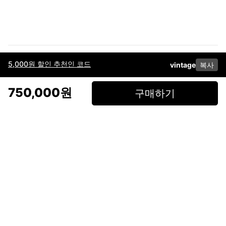
5,000원 할인 추천인 코드
vintage
복사
이용약관
고객센터
판매
개인정보 처리방침
사업자 정보
다운로드
인스타그램
페이스북
750,000원
구매하기
(주)후루츠패밀리컴퍼니 · 대표이사 이재범 / 소재지: 서울특별시 용산구 한강대
로 328, 201호 / 사업자 등록번호: 755-86-01442
사업자 정보확인
통신판매업
신고: 2019-서울용산-0723 호 / 고객센터: 070-4466-3377 / 고객센터 문의는
후루츠 앱 다운로드 후 문의가능합니다 /
support@fruitsfamily.com
Copyright © FruitsFamily Company Inc. All right reserved
후루츠패밀리(주)는 통신판매중개자로서 거래 당사자가 아닙니다. 상품, 상품정
보, 거래에 관한 의무와 책임은 각 판매자에게 있으며, 후루츠패밀리(주)는 원칙
적으로 판매 회원과 구매 회원 간의 거래에 대하여 책임을 지지 않습니다. 다만,
후루츠패밀리에서 직접 판매하는 상품에 대한 책임은 후루츠패밀리(주)에 있습
니다.