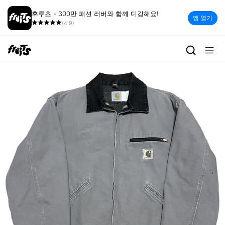
후루츠 - 300만 패션 러버와 함께 디깅해요!
앱 열기
(4.9)