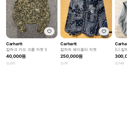
Carhartt
Carhartt
Carhart
칼하크 카모 크롭 자켓 S
칼하트 페이즐리 자켓
[L] 칼하
J130 )
40,000원
250,000원
300,0
261
76
146