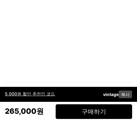
5,000원 할인 추천인 코드
vintage
복사
이용약관
고객센터
판매
개인정보 처리방침
사업자 정보
다운로드
인스타그램
페이스북
265,000원
구매하기
(주)후루츠패밀리컴퍼니 · 대표이사 이재범 / 소재지: 서울특별시 용산구 한강대
로 328, 201호 / 사업자 등록번호: 755-86-01442
사업자 정보확인
통신판매업
신고: 2019-서울용산-0723 호 / 고객센터: 070-4466-3377 / 고객센터 문의는