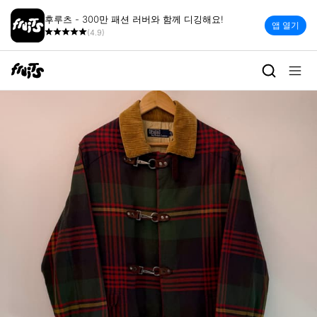
후루츠 - 300만 패션 러버와 함께 디깅해요!
앱 열기
(4.9)