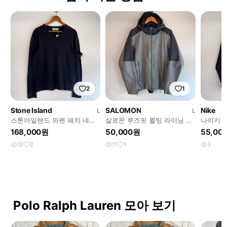
2
1
Stone Island
SALOMON
Nike
L
L
스톤아일랜드 와펜 패치 네이
살로몬 루즈핏 퀼팅 라이닝 고
나이키 0
비 코튼 브이넥 슬리브 니트
어텍스 배색 자켓
론 패커
168,000원
50,000원
55,00
12
2
11
1
3
Polo Ralph Lauren 모아 보기