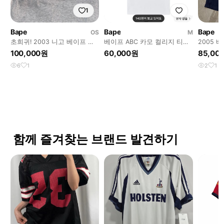
1
Bape
Bape
Bape
OS
M
초희귀! 2003 니고 베이프 에
베이프 ABC 카모 컬리지 티셔
2005 
이프 리버시블 롱슬리브 그레
츠 화이트 블루
션 덕 베
100,000원
60,000원
85,00
이 티셔츠
셔츠
6
1
2
1
함께 즐겨찾는 브랜드 발견하기