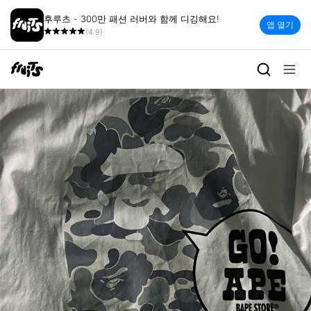
후루츠 - 300만 패션 러버와 함께 디깅해요!
앱 열기
(4.9)