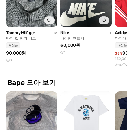
Tommy Hilfiger
Nike
Adidas
M
L
타미 힐 피거 니트
나이키 후드티
아디다스
60,000원
새상품
새상품
90,000원
1
93
38%
150,00
8
10
3
Bape 모아 보기