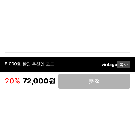
5,000원 할인 추천인 코드
vintage
복사
이용약관
고객센터
판매
개인정보 처리방침
사업자 정보
다운로드
인스타그램
페이스북
20
%
72,000원
품절
(주)후루츠패밀리컴퍼니 · 대표이사 이재범 / 소재지: 서울특별시 용산구 한강대
로 328, 201호 / 사업자 등록번호: 755-86-01442
사업자 정보확인
통신판매업
신고: 2019-서울용산-0723 호 / 고객센터: 070-4466-3377 / 고객센터 문의는
후루츠 앱 다운로드 후 문의가능합니다 /
support@fruitsfamily.com
Copyright © FruitsFamily Company Inc. All right reserved
후루츠패밀리(주)는 통신판매중개자로서 거래 당사자가 아닙니다. 상품, 상품정