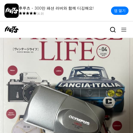
후루츠 - 300만 패션 러버와 함께 디깅해요!
앱 열기
(4.9)