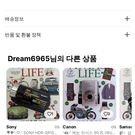
배송정보
반품 및 환불 정책
Dream6965님의 다른 상품
1
2
Sony
Canon
Samsu
OS
OS
🎥💖𓆩♡𓆪 SONY HDR-SR10
𓆩📸𓆪 캐논 익서스 90 IS (IXUS
📹✨ 삼