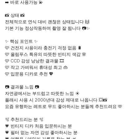
➡️ 바로 사용가능 💫

📸 상태 📸

전체적으로 연식 대비 괜찮은 상태입니다 🙌

기본 기능 정상작동하며 촬영 잘 됩니다 📷✨

✨ 핵심 포인트 ✨

🩷 건전지 사용이라 충전기 걱정 없음 🔋

🩷 올림푸스 특유의 따뜻한 빈티지 색감 🌸

🩷 CCD 감성 낭낭한 결과물 🎞️

🩷 작고 가벼워서 휴대성 최고 👜

🩷 입문용 디카로 추천 💖

📷 결과물 느낌 📷

자연광에서는 부드럽고 따뜻한 느낌 ☀️

플래시 사용 시 2000년대 감성 제대로 나옵니다 💥📸

요즘 유행하는 레트로 무드 좋아하시는 분들께 추천드려요 🫶

🫧 추천드리는 분 🫧

💗 빈티지 디카 처음 입문하시는 분

💗 필터 없는 자연 감성 좋아하시는 분

💗 여행용 / 데일리 기록용 찾는 분 🌿
