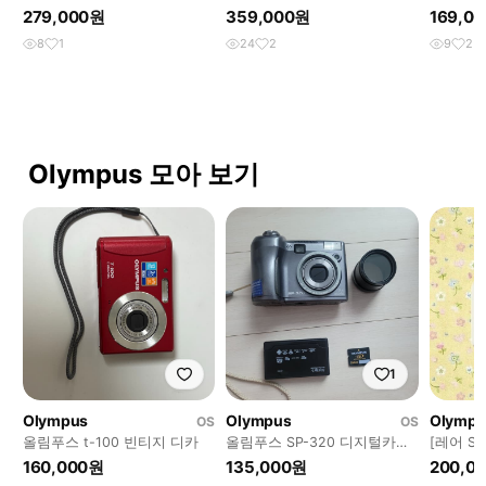
Full HD 캠코더 판매합니
90 IS) 판매합니다
더 판매합
279,000원
359,000원
169,0
8
1
24
2
9
2
Olympus 모아 보기
1
Olympus
Olympus
Olympu
OS
OS
올림푸스 t-100 빈티지 디카
올림푸스 SP-320 디지털카메
[레어 S
라
X-785 /
160,000원
135,000원
200,0