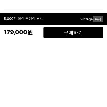
5,000원 할인 추천인 코드
vintage
복사
이용약관
고객센터
판매
개인정보 처리방침
사업자 정보
다운로드
인스타그램
페이스북
179,000원
구매하기
(주)후루츠패밀리컴퍼니 · 대표이사 이재범 / 소재지: 서울특별시 용산구 한강대
로 328, 201호 / 사업자 등록번호: 755-86-01442
사업자 정보확인
통신판매업
신고: 2019-서울용산-0723 호 / 고객센터: 070-4466-3377 / 고객센터 문의는
후루츠 앱 다운로드 후 문의가능합니다 /
support@fruitsfamily.com
Copyright © FruitsFamily Company Inc. All right reserved
후루츠패밀리(주)는 통신판매중개자로서 거래 당사자가 아닙니다. 상품, 상품정
보, 거래에 관한 의무와 책임은 각 판매자에게 있으며, 후루츠패밀리(주)는 원칙
적으로 판매 회원과 구매 회원 간의 거래에 대하여 책임을 지지 않습니다. 다만,
후루츠패밀리에서 직접 판매하는 상품에 대한 책임은 후루츠패밀리(주)에 있습
니다.