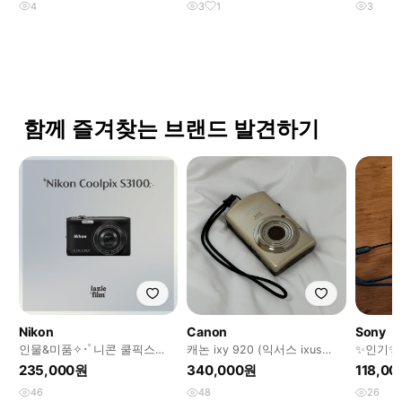
4
3
1
3
함께 즐겨찾는 브랜드 발견하기
Nikon
Canon
Sony
인물&미품✧･ﾟ니콘 쿨픽스
캐논 ixy 920 (익서스 ixus
✨인기✨소
S3100 디카 빈티지디카
870) 세은 디카
shot ds
235,000원
340,000원
118,0
46
48
26