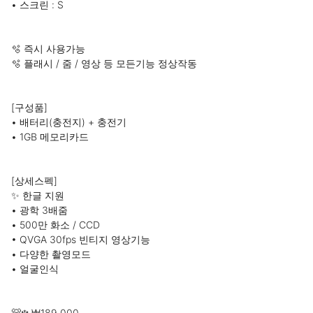
• 스크린 : S

🫧 즉시 사용가능

🫧 플래시 / 줌 / 영상 등 모든기능 정상작동

[구성품]

• 배터리(충전지) + 충전기

• 1GB 메모리카드

[상세스펙]

✨ 한글 지원

• 광학 3배줌

• 500만 화소 / CCD

• QVGA 30fps 빈티지 영상기능

• 다양한 촬영모드

• 얼굴인식

🐻‍❄️ ₩189,000
