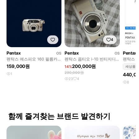
4
Pentax
Pentax
Pentax
OS
OS
펜탁스 에스피오 160 필름카메
펜탁스 옵티오 i-10 빈티지디
펜탁스 
라
카
90 신동
159,000원
200,000원
14%
새상품
230,000원
1
440,0
23
4
6
함께 즐겨찾는 브랜드 발견하기