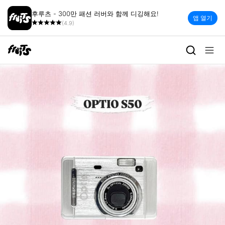
후루츠 - 300만 패션 러버와 함께 디깅해요!
앱 열기
(4.9)