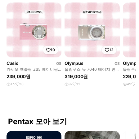
10
12
Casio
Olympus
Olympu
OS
OS
카시오 엑슬림 ZS5 베이비핑
올림푸스 뮤 7040 베이지 빈티
올림푸스 
크 빈티지디카
지디카
지디카
239,000원
319,000원
229,0
177
10
97
12
49
5
Pentax 모아 보기