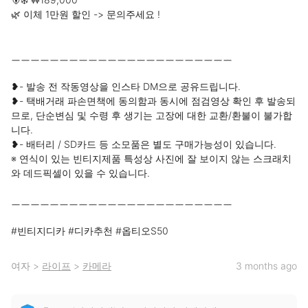
🌿 이체 1만원 할인 -> 문의주세요 !

ㅡㅡㅡㅡㅡㅡㅡㅡㅡㅡㅡㅡㅡㅡㅡㅡㅡㅡㅡㅡㅡㅡㅡ

❥- 발송 전 작동영상을 인스타 DM으로 공유드립니다.

❥- 택배거래 파손면책에 동의함과 동시에 점검영상 확인 후 발송되
므로, 단순변심 및 수령 후 생기는 고장에 대한 교환/환불이 불가합
니다.

❥- 배터리 / SD카드 등 소모품은 별도 구매가능성이 있습니다.

※ 연식이 있는 빈티지제품 특성상 사진에 잘 보이지 않는 스크래치
와 데드픽셀이 있을 수 있습니다.

ㅡㅡㅡㅡㅡㅡㅡㅡㅡㅡㅡㅡㅡㅡㅡㅡㅡㅡㅡㅡㅡㅡㅡ

#빈티지디카 #디카추천 #옵티오S50
여자
>
라이프
>
카메라
3 months ago