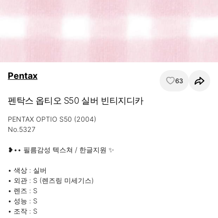
Pentax
63
펜탁스 옵티오 S50 실버 빈티지디카
PENTAX OPTIO S50 (2004)

No.5327

❥•• 필름감성 텍스쳐 / 한글지원 ✨

• 색상 : 실버

• 외관 : S (렌즈링 미세기스)

• 렌즈 : S

• 성능 : S

• 조작 : S
