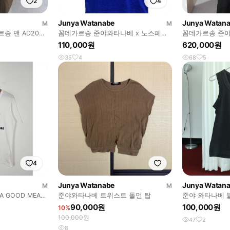
2
4
Junya Watanabe
Junya Watan
M
M
송 맨 AD2003
꼼데가르송 준야와타나베 x 노스페이
꼼데가르송 준야
스 티셔츠
매 탑 XS
110,000원
620,000원
35
4
68
5
4
Junya Watanabe
Junya Watan
M
M
DA GOOD MEAT
준야와타나베 트위스트 돌먼 탑
준야 와타나베 
90,000원
100,000원
10%
100,000원
47
2
8