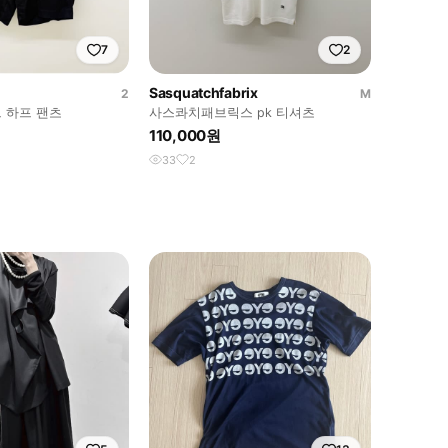
7
2
Sasquatchfabrix
2
M
 하프 팬츠
사스콰치패브릭스 pk 티셔츠
110,000원
33
2