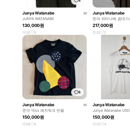
4
Junya Watanabe
Junya Watanabe
M
JUNYA WATANABE
준야 와타나베 꼼데가르
밀리터리 반팔 셔츠
130,000원
217,000원
30
4
32
2
8
Junya Watanabe
Junya Watanabe
M
준야 15ss 패치워크 반팔
Junya Watanabe US
티셔츠
150,000원
150,000원
58
8
35
4