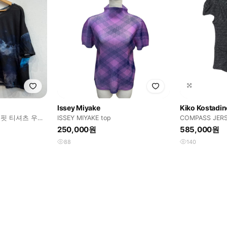
Issey Miyake
Kiko Kostadi
즈핏 티셔츠 우먼
ISSEY MIYAKE top
COMPASS JERS
BLACK 38 새
250,000원
585,000원
88
140