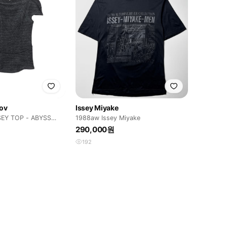
nov
Issey Miyake
EY TOP - ABYSS
1988aw Issey Miyake
제품
290,000원
192