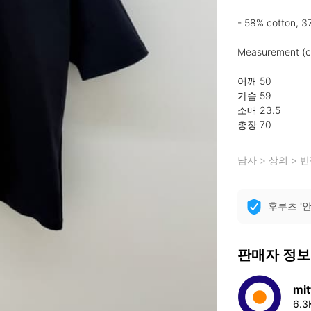
- 58% cotton, 3
Measurement (c
어깨 50

가슴 59

소매 23.5

총장 70
남자
>
상의
>
반
후루츠 '
판매자 정보
mit
6.