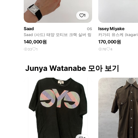
1
Saad
Issey Miyake
OS
Saad (사드) 태양 모티브 크랙 실버 링
카가리 유스케 (kagari
지갑
140,000원
170,000원
33
1
76
4
Junya Watanabe 모아 보기