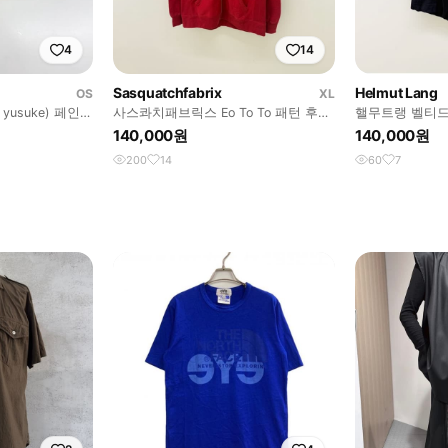
4
14
Sasquatchfabrix
Helmut Lang
OS
XL
 yusuke) 페인팅
사스콰치패브릭스 Eo To To 패턴 후드
핼무트랭 벨티드
집업
140,000원
140,000원
200
14
60
7