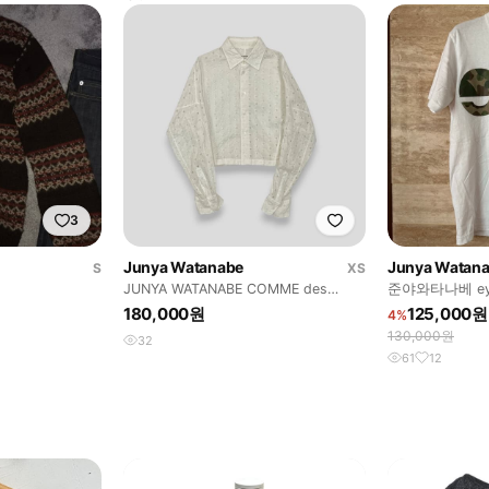
3
Junya Watanabe
Junya Watan
S
XS
JUNYA WATANABE COMME des
준야와타나베 ey
GARCONS
180,000원
125,000원
4%
130,000원
32
61
12