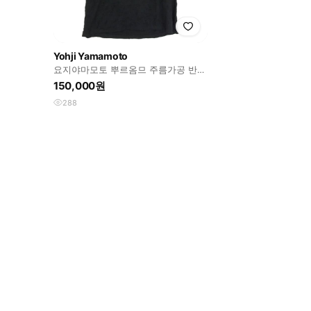
Yohji Yamamoto
요지야마모토 뿌르옴므 주름가공 반팔
티셔츠
150,000원
288