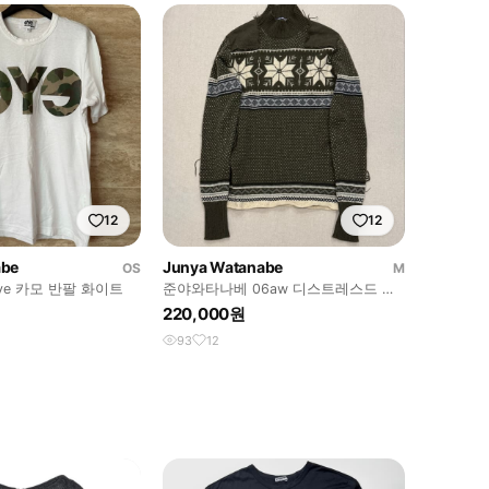
12
12
abe
Junya Watanabe
OS
M
e 카모 반팔 화이트
준야와타나베 06aw 디스트레스드 노
르딕 패치 스웨터
220,000원
93
12