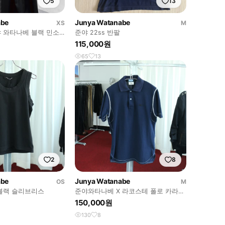
5
13
abe
Junya Watanabe
XS
M
 와타나베 블랙 민소
준야 22ss 반팔
115,000원
65
13
2
8
abe
Junya Watanabe
OS
M
블랙 슬리브리스
준야와타나베 X 라코스테 폴로 카라
티
150,000원
130
8