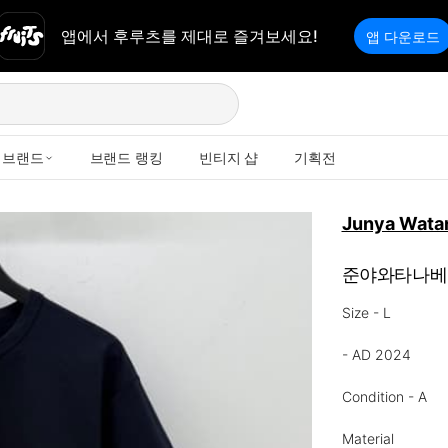
앱에서 후루츠를 제대로 즐겨보세요!
앱 다운로드
브랜드
브랜드 랭킹
빈티지 샵
기획전
Junya Wata
준야와타나베
Size - L

- AD 2024

Condition - A

Material 
