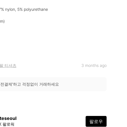
7% nylon, 5% polyurethane

m)

팔 티셔츠
3 months ago
안전결제'하고 걱정없이 거래하세요
teseoul
팔로우
3K 팔로워