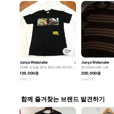
7
Junya Watanabe
Junya Watanabe
S
21AW 슈프림 준야 와타나베 네이처 티
준야와타나베 니트
셔츠
139,000원
200,000원
46
7
54
3
함께 즐겨찾는 브랜드 발견하기