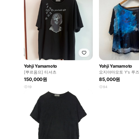
Yohji Yamamoto
Yohji Yamamoto
[뿌르옴므] 티셔츠
요지야마모토 Y's 루
즈
150,000원
85,000원
19
94