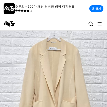
후루츠 - 300만 패션 러버와 함께 디깅해요!
앱 열기
(4.9)