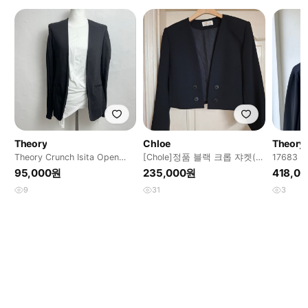
Theory
Chloe
Theory
Theory Crunch Isita Open
[Chole]정품 블랙 크롭 쟈켓(미
17683
Jacket
착용)
자켓
95,000원
235,000원
418,0
9
31
3