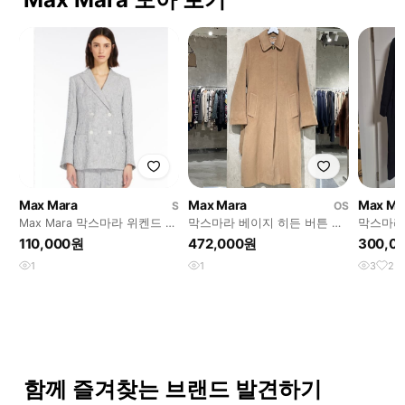
Max Mara
Max Mara
Max Ma
S
OS
Max Mara 막스마라 위켄드 더
막스마라 베이지 히든 버튼 벨
막스마라
블 자켓 55 사이즈 정품
티드 울 코트
더블브레
110,000원
472,000원
300,0
38 옷커
1
1
3
2
함께 즐겨찾는 브랜드 발견하기