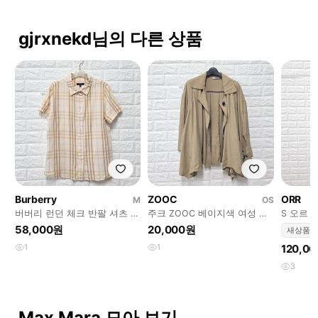
gjrxnekd님의 다른 상품
Burberry
ZOOC
ORR
M
OS
버버리 런던 체크 반팔 셔츠 블
주크 ZOOC 베이지색 여성 자
S 오르 
라우스 M
켓 FREE
스 새상
58,000원
20,000원
새상품
1
1
120,0
3
Max Mara 모아 보기