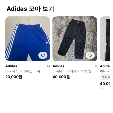
Adidas 모아 보기
Adidas
Adidas
Adidas
M
M
아디다스 트레이닝 바지
아디다스 페러슈트 트랙 밴딩
아디다스
팬츠 (M)
컬트 쇼츠
20,000원
40,000원
새상품
40,00
1