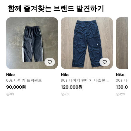
함께 즐겨찾는 브랜드 발견하기
Nike
Nike
Nike
00s 나이키 트랙팬츠
90s 나이키 빈티지 나일론 트
00s 나
랙팬츠
츠
90,000원
120,000원
130,0
83
23
129