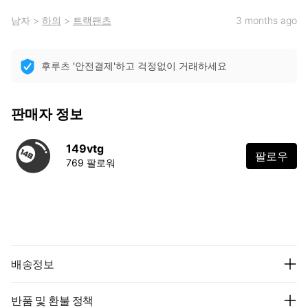
남자
>
하의
>
트랙팬츠
3 months ago
후루츠 '안전결제'하고 걱정없이 거래하세요
판매자 정보
149vtg
팔로우
769 팔로워
배송정보
반품 및 환불 정책