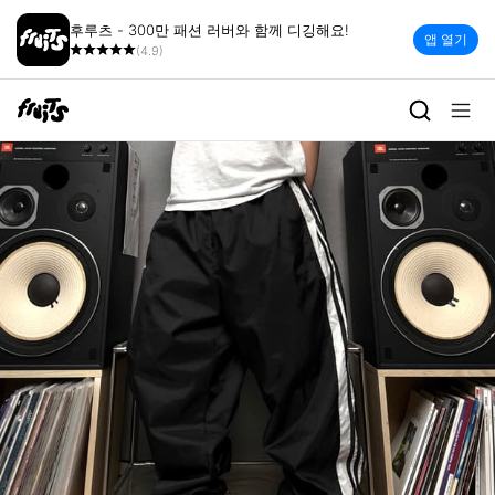
후루츠 - 300만 패션 러버와 함께 디깅해요!
앱 열기
(4.9)