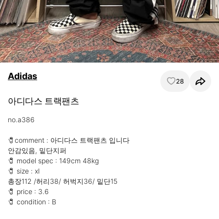
Adidas
28
아디다스 트랙팬츠
no.a386

🧷comment : 아디다스 트랙팬츠 입니다

안감있음, 밑단지퍼

🧷 model spec : 149cm 48kg

🧷 size : xl

총장112 /허리38/ 허벅지36/ 밑단15

🧷 price : 3.6

🧷 condition : B

⠀
