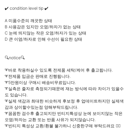
⠀

✔️ condition level tip ✔️

⠀

A 미품수준의 깨끗한 상태

B 사용감은 있지만 오염/하자가 없는 상태

C 눈에 띄지않는 작은 오염/하자가 있는 상태

D 큰 이염/하자로 인해 수선이 필요한 상태

⠀

⠀

🔍notice🔍

⠀

➰바로 착용하실수 있도록 전제품 세탁/케어 후 출고됩니다.

➰전제품 입금순 판매로 진행됩니다.

➰5만원이상 구매시 배송비무료입니다.

➰실측은 줄자로 측정되기때문에 재는 방식에 따라 차이가 있을수
도 있습니다.

➰실제 색감과 최대한 비슷하게 후보정 후 업데이트하지만 실제색
감과 상이할수있는점 양해부탁드립니다.

➰꼼꼼한 검수후 출고되지만 빈티지특성상 눈에 보이지않는 작은 
오염/하자는 교환 또는 반품 사유가 되지않습니다.

➰빈티지 특성상 교환/환불 불가하니 신중한구매 부탁드려요 🙇‍♀️