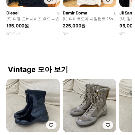
Diesel
Damir Doma
Jil San
S
L
[S] 디젤 오버사이즈 후드 셔츠
[L] 다미르도마 사일런트 15ss
[M] 질
셔츠 원피스
본 슬리
165,000원
225,000원
95,00
32
2
7
9
Vintage 모아 보기