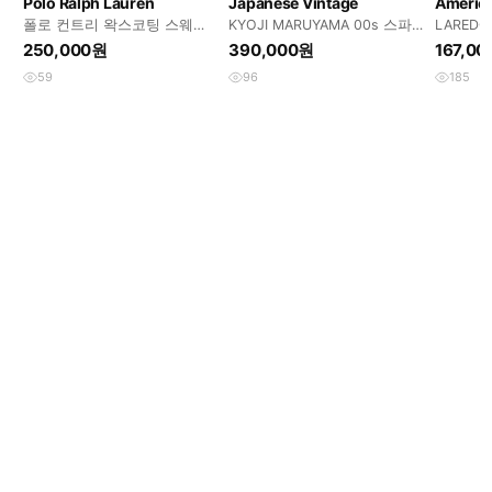
Polo Ralph Lauren
Japanese Vintage
America
폴로 컨트리 왁스코팅 스웨이
KYOJI MARUYAMA 00s 스파
LAREDO 
드 부츠 us9.5
이럴 지퍼 레이스업 부츠 270
도 웨스
250,000원
390,000원
167,0
59
96
185