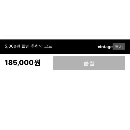
5,000원 할인 추천인 코드
vintage
복사
이용약관
고객센터
판매
개인정보 처리방침
사업자 정보
다운로드
인스타그램
페이스북
185,000원
품절
(주)후루츠패밀리컴퍼니 · 대표이사 이재범 / 소재지: 서울특별시 용산구 한강대
로 328, 201호 / 사업자 등록번호: 755-86-01442
사업자 정보확인
통신판매업
신고: 2019-서울용산-0723 호 / 고객센터: 070-4466-3377 / 고객센터 문의는
후루츠 앱 다운로드 후 문의가능합니다 /
support@fruitsfamily.com
Copyright © FruitsFamily Company Inc. All right reserved
후루츠패밀리(주)는 통신판매중개자로서 거래 당사자가 아닙니다. 상품, 상품정
보, 거래에 관한 의무와 책임은 각 판매자에게 있으며, 후루츠패밀리(주)는 원칙
적으로 판매 회원과 구매 회원 간의 거래에 대하여 책임을 지지 않습니다. 다만,
후루츠패밀리에서 직접 판매하는 상품에 대한 책임은 후루츠패밀리(주)에 있습