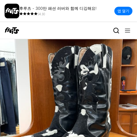
후루츠 - 300만 패션 러버와 함께 디깅해요!
앱 열기
(4.9)