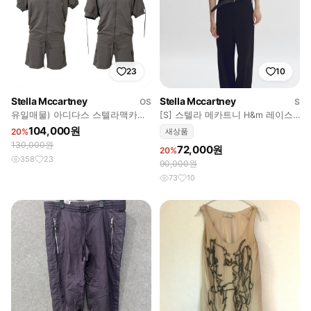
23
10
Stella Mccartney
Stella Mccartney
OS
S
유일매물) 아디다스 스텔라맥카트
[S] 스텔라 메카트니 H&m 레이스
니 반팔 점프수트 90
업 스터드 탑
104,000원
20%
새상품
130,000원
72,000원
20%
358
23
90,000원
73
10