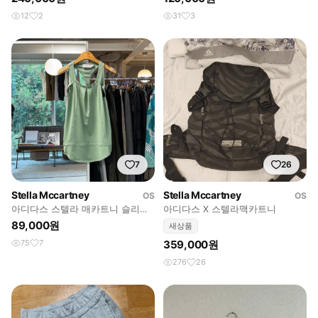
12
2
31
3
7
26
Stella Mccartney
Stella Mccartney
OS
OS
아디다스 스텔라 매카트니 슬리브
아디다스 X 스텔라맥카트니
리스
89,000원
새상품
75
7
359,000원
276
26