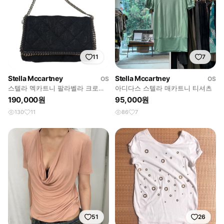
11
7
Stella Mccartney
Stella Mccartney
OS
OS
스텔라 멕카트니 팔라벨라 크로스
아디다스 스텔라 매카트니 티셔츠
백
190,000원
95,000원
130
11
86
7
51
26