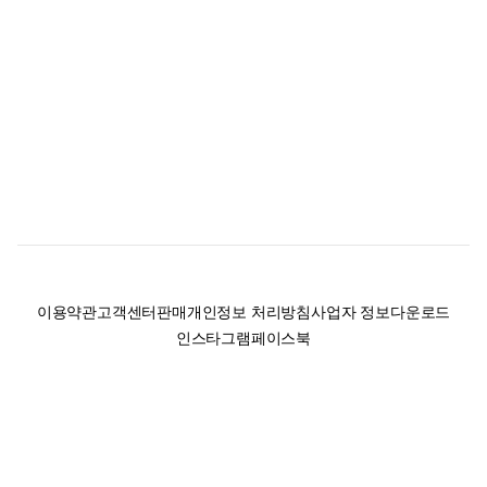
이용약관
고객센터
판매
개인정보 처리방침
사업자 정보
다운로드
인스타그램
페이스북
(주)후루츠패밀리컴퍼니 · 대표이사 이재범 / 소재지: 서울특별시 용산구 한강대
로 328, 201호 / 사업자 등록번호: 755-86-01442
사업자 정보확인
통신판매업
신고: 2019-서울용산-0723 호 / 고객센터: 070-4466-3377 / 고객센터 문의는
후루츠 앱 다운로드 후 문의가능합니다 /
support@fruitsfamily.com