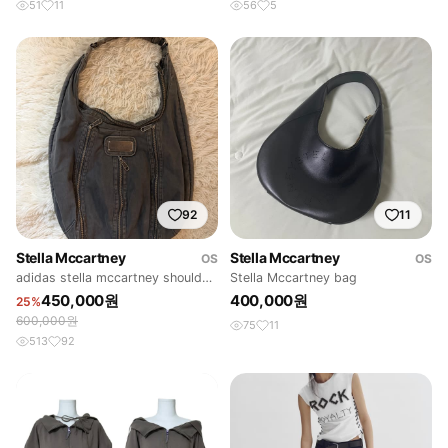
51
11
56
5
92
11
Stella Mccartney
Stella Mccartney
OS
OS
adidas stella mccartney shoulder
Stella Mccartney bag
bag
450,000원
400,000원
25%
600,000원
75
11
513
92