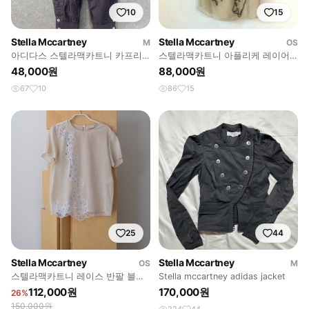
10
15
Stella Mccartney
Stella Mccartney
M
OS
아디다스 스텔라맥카트니 카프리
스텔라맥카트니 아플리케 레이어
트레이닝 팬츠
드 탑
48,000원
88,000원
67
10
86
15
25
44
Stella Mccartney
Stella Mccartney
OS
M
스텔라맥카트니 레이스 반팔 블라
Stella mccartney adidas jacket
우스
112,000원
170,000원
26%
150,000원