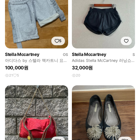
5
Stella Mccartney
Stella Mccartney
OS
S
아디다스 by 스텔라 맥카트니 요가
Adidas Stella McCartney 러닝쇼
버뮤다 롤업 쇼츠
츠 80
100,000원
32,000원
21
5
20