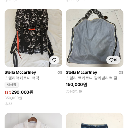
23
2
606
103
19
Stella Mccartney
Stella Mccartney
OS
OS
스텔라맥카트니 백팩
스텔라 맥카트니 팔라벨라백 쿨그
레이
150,000원
새상품
290,000원
143
19
18%
350,000원
22