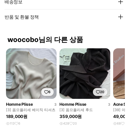
배송정보
반품 및 환불 정책
woocobo님의 다른 상품
6
20
Homme Plisse
Homme Plisse
Acne St
3
3
[3] 옴므플리세 베이직 티셔츠
[3] 옴므플리세 후드
[39] 
로 화이
189,000원
359,000원
49,00
113
6
428
20
68
2