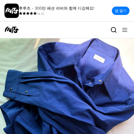
후루츠 - 300만 패션 러버와 함께 디깅해요!
앱 열기
(4.9)