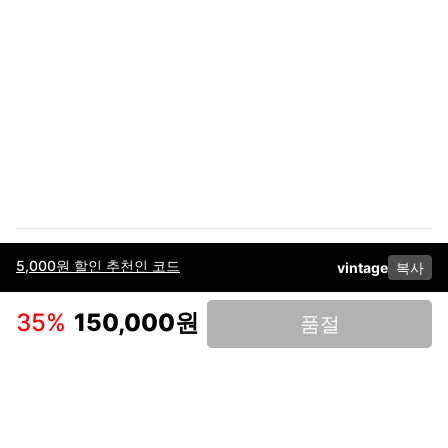
5,000원 할인 추천인 코드
vintage
복사
이용약관
고객센터
판매
개인정보 처리방침
사업자 정보
다운로드
인스타그램
페이스북
35
%
150,000원
품절
(주)후루츠패밀리컴퍼니 · 대표이사 이재범 / 소재지: 서울특별시 용산구 한강대
로 328, 201호 / 사업자 등록번호: 755-86-01442
사업자 정보확인
통신판매업
신고: 2019-서울용산-0723 호 / 고객센터: 070-4466-3377 / 고객센터 문의는
후루츠 앱 다운로드 후 문의가능합니다 /
support@fruitsfamily.com