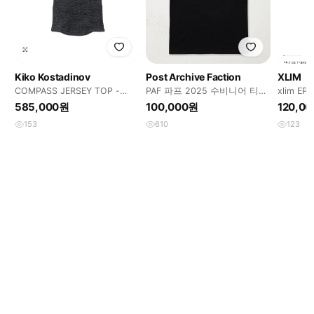
Kiko Kostadinov
Post Archive Faction
XLIM
COMPASS JERSEY TOP -
PAF 파프 2025 수비니어 티셔
xlim EP.
ABYSS BLACK 38 새제품
츠 라지 souvenir L
585,000원
100,000원
120,0
153
610
123