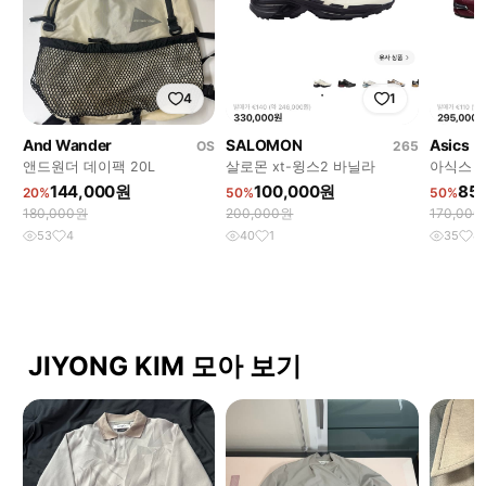
4
1
And Wander
SALOMON
Asics
OS
265
앤드원더 데이팩 20L
살로몬 xt-윙스2 바닐라
아식스 키
상 260
144,000원
100,000원
85
20%
50%
50%
180,000원
200,000원
170,00
53
4
40
1
35
4
JIYONG KIM 모아 보기