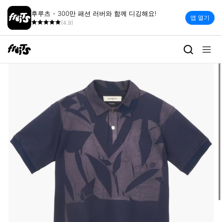
후루츠 - 300만 패션 러버와 함께 디깅해요!
앱 열기
(4.9)