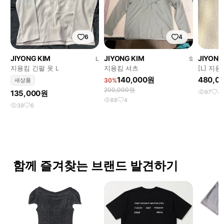
6
4
JIYONG KIM
JIYONG KIM
JIYONG
L
S
지용킴 긴팔 옷 L
지용킴 셔츠
[L] 지
140,000원
480,0
새상품
30%
200,000원
135,000원
97
4
88
4
39
6
함께 즐겨찾는 브랜드 발견하기