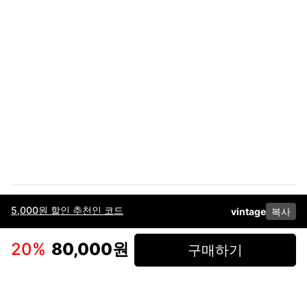
5,000원 할인 추천인 코드
vintage
복사
이용약관
고객센터
판매
개인정보 처리방침
사업자 정보
다운로드
인스타그램
페이스북
20
%
80,000원
구매하기
(주)후루츠패밀리컴퍼니 · 대표이사 이재범 / 소재지: 서울특별시 용산구 한강대
로 328, 201호 / 사업자 등록번호: 755-86-01442
사업자 정보확인
통신판매업
신고: 2019-서울용산-0723 호 / 고객센터: 070-4466-3377 / 고객센터 문의는