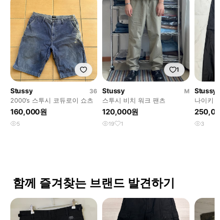
1
Stussy
Stussy
Stussy
36
M
2000‘s 스투시 코듀로이 쇼츠
스투시 비치 워크 팬츠
나이키 
160,000원
120,000원
250,0
5
19
1
3
함께 즐겨찾는 브랜드 발견하기