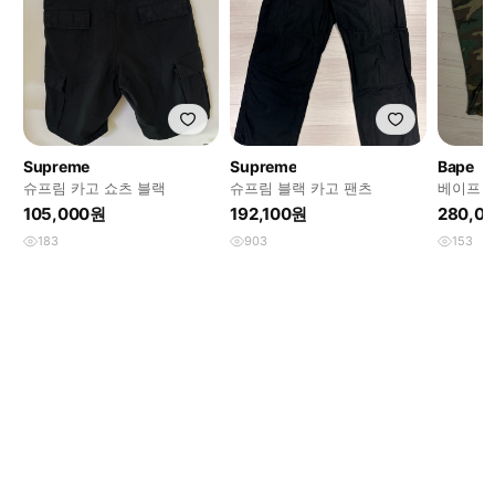
Supreme
Supreme
Bape
슈프림 카고 쇼츠 블랙
슈프림 블랙 카고 팬츠
베이프 x
우저 L
105,000원
192,100원
280,0
183
903
153