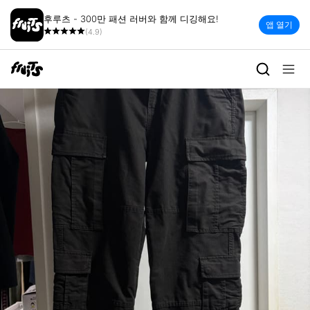
후루츠 - 300만 패션 러버와 함께 디깅해요!
앱 열기
(4.9)