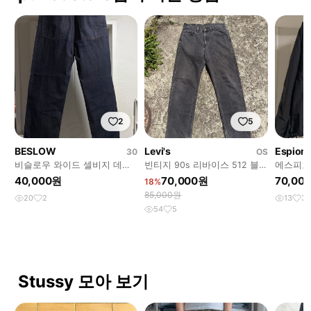
2
5
BESLOW
Levi's
Espion
30
OS
비슬로우 와이드 셀비지 데님
빈티지 90s 리바이스 512 블
에스피오
인디고 30
랙
카 블랙
40,000원
70,000원
70,00
18%
85,000원
20
2
13
3
54
5
Stussy 모아 보기