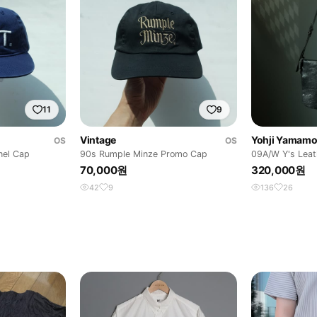
11
9
Vintage
Yohji Yamamo
OS
OS
nel Cap
90s Rumple Minze Promo Cap
09A/W Y's Leat
Yamamoto
70,000원
320,000원
42
9
136
26