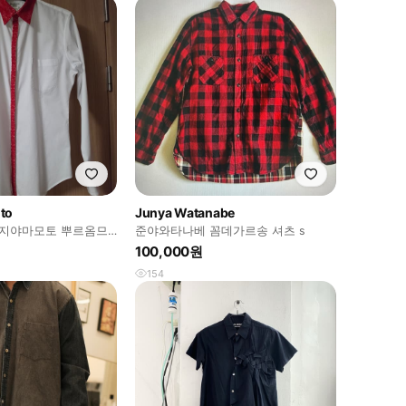
to
Junya Watanabe
s요지야마모토 뿌르옴므
준야와타나베 꼼데가르송 셔츠 s
츠
100,000원
154