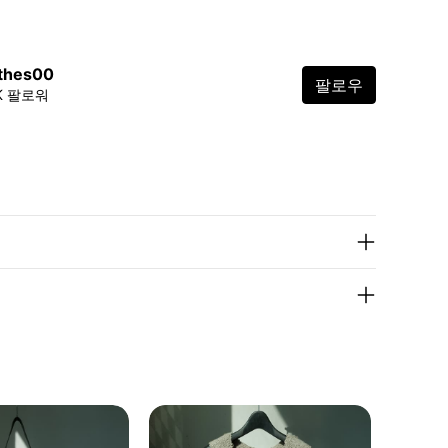
othes00
팔로우
7K 팔로워