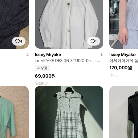
4
1
Issey Miyake
Issey Miyake
4
L
im MIYAKE DESIGN STUDIO Dress
이세이미야케 
Shirts
170,000원
새상품
69,000원
33
25
1