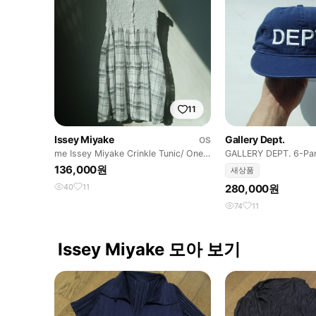
11
Issey Miyake
Gallery Dept.
OS
me Issey Miyake Crinkle Tunic/ One-
GALLERY DEPT. 6-Pa
piece
136,000원
새상품
40
11
280,000원
74
11
Issey Miyake 모아 보기