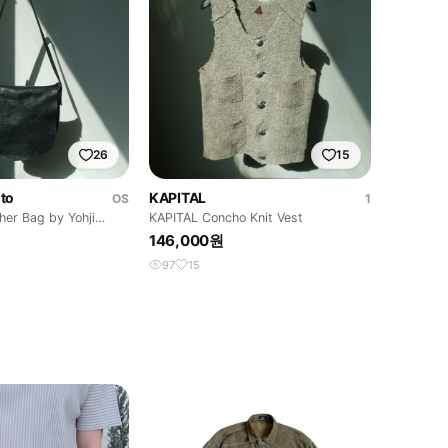
26
15
to
KAPITAL
OS
1
her Bag by Yohji
KAPITAL Concho Knit Vest
146,000원
97
15