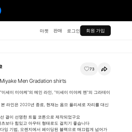
판매
회원 가입
마켓
로그인
e
73
Miyake Men Gradation shirts
"이세이 미야케"의 메인 라인, "이세이 미야케 멘"의 그라데이
 본 라인은 2020년 종료, 현재는 옴므 플리세로 자리를 대신
선 결이 선명한 트윌 코튼으로 제작되었구요

셔츠보다 힘있고 아우터 형태로도 걸치기 좋습니다

다잉 기법, 오렌지에서 페이딩된 블랙으로 매끄럽게 넘어가