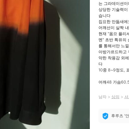
는 그라데이션이에
상당한 기술력이 
습니다

집요한 만듦새에요
어깨선이 살짝 내
현재 "옴므 플리
멘" 초반 특유의
를 통해서만 느낄
아방가르드하고 
약한 착용감 외에
다

10중 8~9정도,
어깨48 가슴60.
남자
>
상의
>
셔
후루츠 '