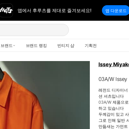
앱에서 후루츠를 제대로 즐겨보세요!
앱 다운로드
브랜드
브랜드 랭킹
빈티지 샵
기획전
Issey Miyak
03A/W Issey 
레전드 디자이너 
션 셔츠입니다

03A/W 제품으로
하고 있습니다

두께감이 있고 사
그로 인해 일반 
만듦새는 가먼트 