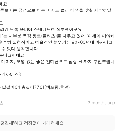
요

돋보이는 공정으로 버튼 마저도 컬러 배색을 맞춰 제작하였


려간 드롭 숄더에 스탠다드한 실루엣이구요

세"는 대부분 특정 장르(플리츠)를 다루고 있어 "이세이 미야케 
 순수히 실험적이고 예술적인 분위기는 90~00년대 아카이브
 수 있다 생각합니다

유니크하네요

 데미지, 오염 없는 좋은 컨디션으로 남성 ~L까지 추천드립니
 표기사이즈3

5 팔길이64 총길이77,81(넥포함,후면)
츠
3 months ago
안전결제'하고 걱정없이 거래하세요