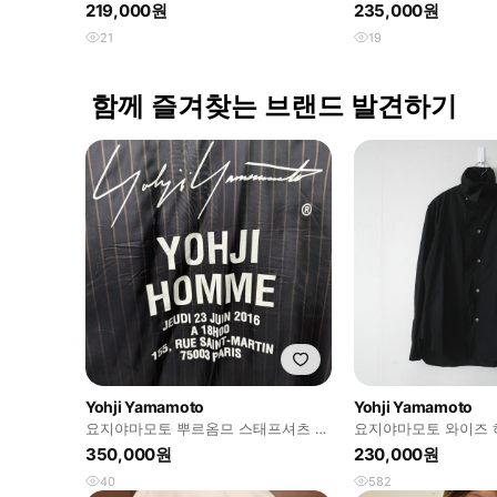
please 반팔
219,000원
235,000원
21
19
함께 즐겨찾는 브랜드 발견하기
Yohji Yamamoto
Yohji Yamamoto
요지야마모토 뿌르옴므 스태프셔츠 스
요지야마모토 와이즈 
트라이프
350,000원
230,000원
40
582