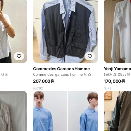
Comme des Garcons Homme
Yohji Yamamo
팔셔츠
Comme des garcons homme 믹스셔
(급처,3)09s
츠
레드레이스 셔
207,000원
170,000원
262
78