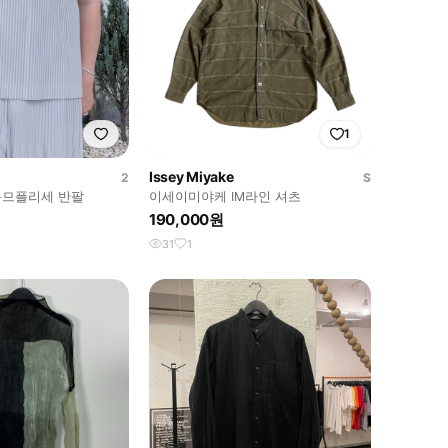
1
Issey Miyake
2
S
옴므플리세 반팔
이세이미야케 IM라인 셔츠
190,000원
31
1