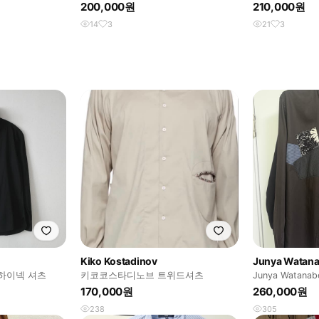
Shirt
200,000원
210,000원
14
3
21
3
Kiko Kostadinov
Junya Watan
하이넥 셔츠
키코코스타디노브 트위드셔츠
Junya Watanab
shirt
170,000원
260,000원
238
305