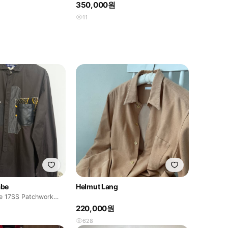
후드 가디건
350,000원
11
abe
Helmut Lang
e 17SS Patchwork
⠀
220,000원
628