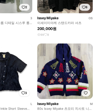
2
8
Issey Miyake
3
OS
름 디테일 시스루 롱
이세이미야케 스탠드카라 셔츠
)
200,000원
99
8
3
Issey Miyake
L
M
inkle Short Sleeve
80s Issey Miyake 츠모리 치사토 니트