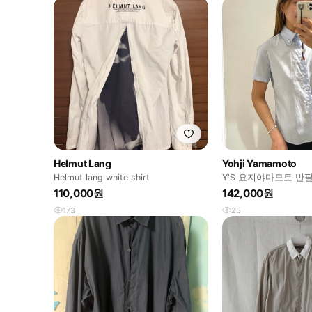
Helmut Lang
Yohji Yamamoto
Helmut lang white shirt
Y'S 요지야마모토 반
110,000원
142,000원
173
25