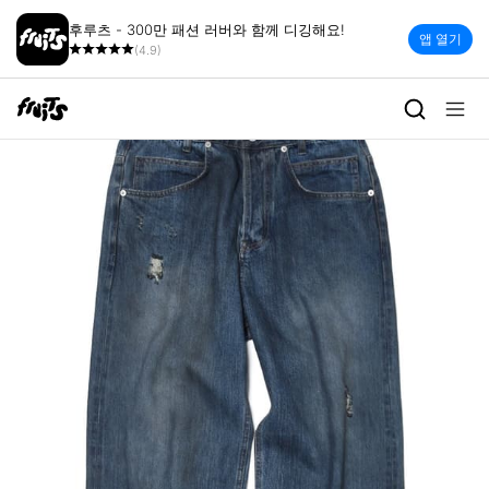
후루츠 - 300만 패션 러버와 함께 디깅해요!
앱 열기
(4.9)