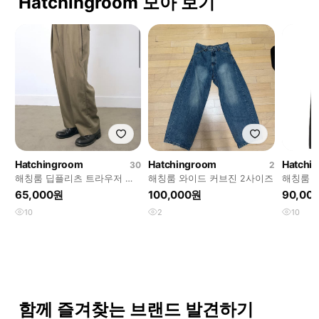
Hatchingroom 모아 보기
Hatchingroom
Hatchingroom
Hatchi
30
2
해칭룸 딥플리츠 트라우저 카
해칭룸 와이드 커브진 2사이즈
해칭룸 
키 텐셀 울
블랙 [2]
65,000원
100,000원
90,00
10
2
10
함께 즐겨찾는 브랜드 발견하기