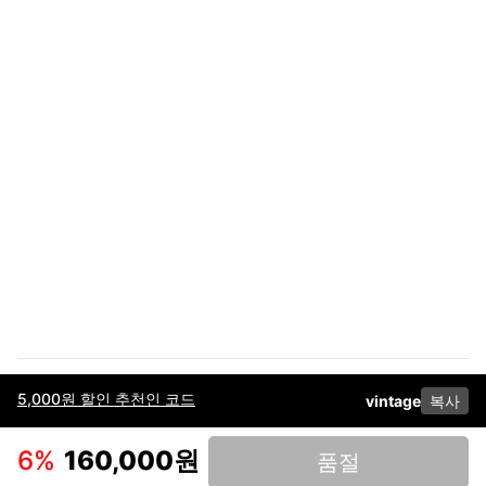
5,000원 할인 추천인 코드
vintage
복사
이용약관
고객센터
판매
개인정보 처리방침
사업자 정보
다운로드
인스타그램
페이스북
6
%
160,000원
품절