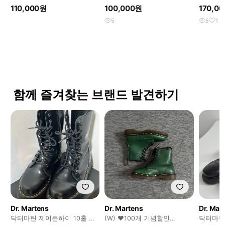
(260)
부츠 카키 255
프루프 부
110,000원
100,000원
170,0
드
5
5
1
함께 즐겨찾는 브랜드 발견하기
Dr. Martens
Dr. Martens
Dr. Mar
닥터마틴 제이든하이 10홀 유
(W) ❤️100개 기념할인
닥터마틴