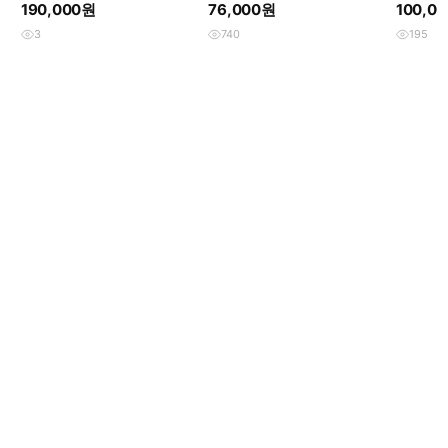
광 uk5 (240)
Dr.Martens 1460 8홀 (UK4)
dr.marte
190,000원
76,000원
100,0
3
740
195