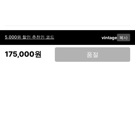
5,000원 할인 추천인 코드
vintage
복사
이용약관
고객센터
판매
개인정보 처리방침
사업자 정보
다운로드
인스타그램
페이스북
175,000원
품절
(주)후루츠패밀리컴퍼니 · 대표이사 이재범 / 소재지: 서울특별시 용산구 한강대
로 328, 201호 / 사업자 등록번호: 755-86-01442
사업자 정보확인
통신판매업
신고: 2019-서울용산-0723 호 / 고객센터: 070-4466-3377 / 고객센터 문의는
후루츠 앱 다운로드 후 문의가능합니다 /
support@fruitsfamily.com
Copyright © FruitsFamily Company Inc. All right reserved
후루츠패밀리(주)는 통신판매중개자로서 거래 당사자가 아닙니다. 상품, 상품정
보, 거래에 관한 의무와 책임은 각 판매자에게 있으며, 후루츠패밀리(주)는 원칙
적으로 판매 회원과 구매 회원 간의 거래에 대하여 책임을 지지 않습니다. 다만,
후루츠패밀리에서 직접 판매하는 상품에 대한 책임은 후루츠패밀리(주)에 있습
니다.