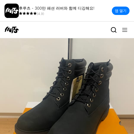
후루츠 - 300만 패션 러버와 함께 디깅해요!
앱 열기
(4.9)