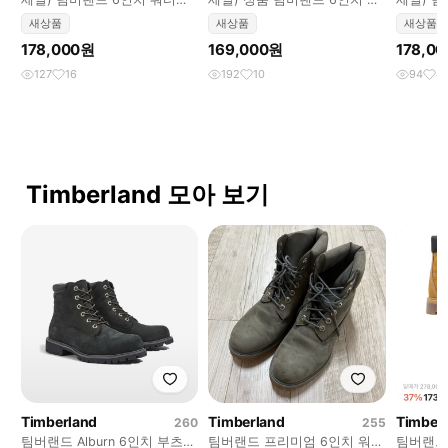
루프 블랙
터프루프 부츠
루프 블
새상품
새상품
새상품
178,000원
169,000원
178,0
127
16
192
10
94
4
Timberland 모아 보기
Timberland
Timberland
Timber
260
255
팀버랜드 Alburn 6인치 부츠
팀버랜드 프리미엄 6인치 워커
팀버랜드