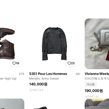
16
23
5351 Pour Les Hommes
Vivienne Wes
275
OS
er high top
Metallic Army Sweat
비비안웨스트우드 
키체인 반지갑 
140,000원
새상품
110
23
190,000원
134
31