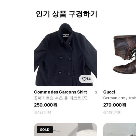
인기 상품 구경하기
14
Comme des Garcons Shirt
Gucci
S
꼼데가르송 셔츠 울 피코트 [S]
German army train
250,000원
270,000원
122
14
119
16
SOLD