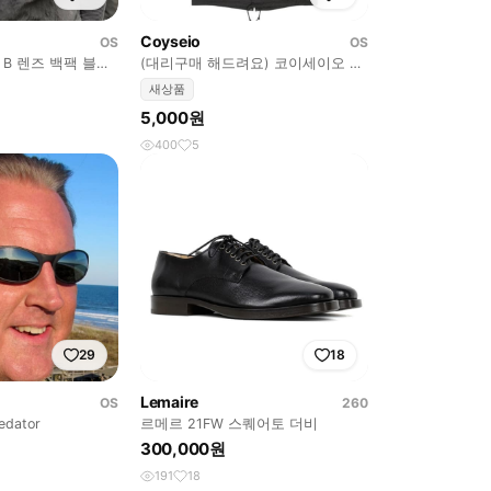
Coyseio
OS
OS
 B 렌즈 백팩 블랙
(대리구매 해드려요) 코이세이오 야
상 새상품
새상품
5,000원
400
5
29
18
Lemaire
OS
260
dator
르메르 21FW 스퀘어토 더비
300,000원
191
18