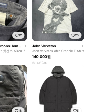
12
25
Comme des Garcons Homme
John Varvatos
L
L
스웻팬츠 AD2015
John Varvatos Afro Graphic T-Shirt
140,000원
152
25
18
5