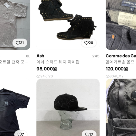
21
26
o
Ash
XL
245
 오트밀 천축 포켓
아쉬 스터드 웨지 하이탑
꼼데가르송 옴므 
98,000원
120,000원
94
26
304
12
7
17