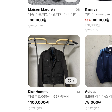
Maison Margiela
Kamiya
OS
메종 마르지엘라 빈티지 타비 레더
카미야 kmy-rose di
플립플랍 샌들 쪼리 41
180,000원
140,000원
18%
170,000원
207
22
238
7
15
Dior Homme
Adidas
M
디올옴므/05fw m65자켓/44
[M]95 아디다스
져지 자켓
1,100,000원
78,000원
178
15
147
20