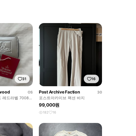
31
16
twood
Post Archive Faction
OS
30
레드라벨 7008
포스트아카이브 팩션 바지
실버
99,000원
182
16