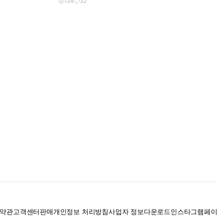
134
32
약관
고객센터
판매
개인정보 처리방침
사업자 정보
다운로드
인스타그램
페