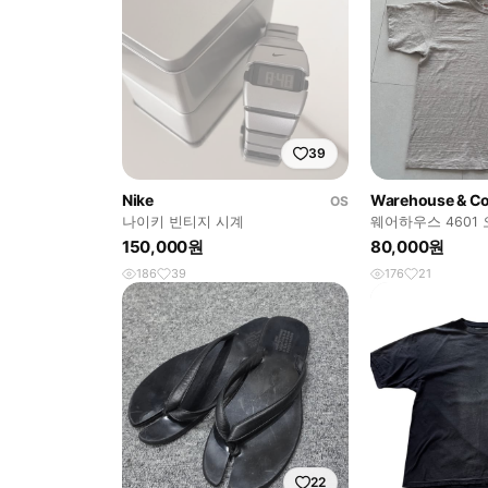
39
Nike
Warehouse & C
OS
나이키 빈티지 시계
웨어하우스 4601
반팔 티셔츠
150,000원
80,000원
186
39
176
21
22