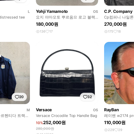
Yohji Yamamoto
C.P. Company
L
OS
stressed tee
요지 야마모토 뿌르옴므 로고 블랙
Cp컴퍼니 나일론
캡
25fw
180,000원
270,000원
136
17
175
18
20
32
Versace
RayBan
M
OS
 아르헨티다 트랙탑
Versace Crocodile Top Handle Bag
레이밴 w2174 pre
252,000원
110,000원
10%
280,000원
229
29