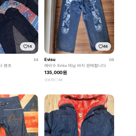
14
46
Evisu
34
OS
다 팬츠
에비수 Evisu 데님 바지 판매합니다
135,000원
870
46