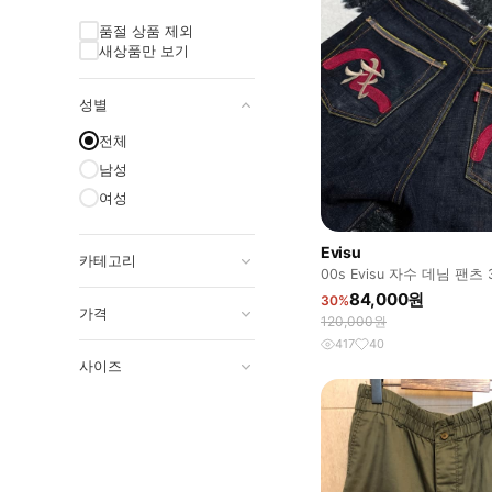
품절 상품 제외
새상품만 보기
성별
전체
남성
여성
Evisu
카테고리
00s Evisu 자수 데님 팬츠 
84,000원
30%
가격
120,000원
417
40
사이즈