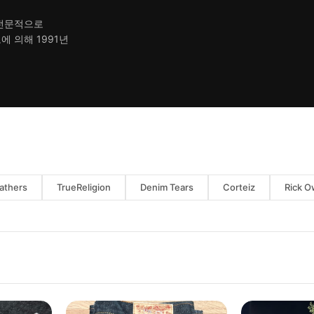
 전문적으로
 의해 1991년
athers
TrueReligion
Denim Tears
Corteiz
Rick 