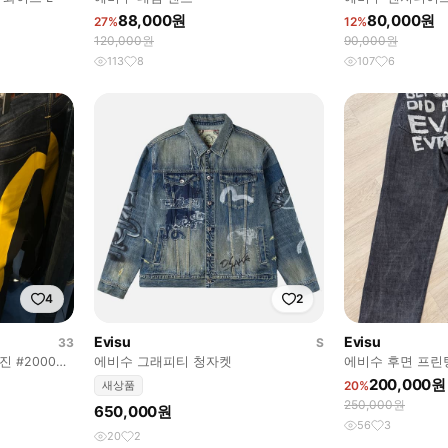
88,000원
80,000원
27%
12%
120,000원
90,000원
113
8
107
6
4
2
Evisu
Evisu
33
S
 #2000
에비수 그래피티 청자켓
에비수 후면 프린
레어)
200,000원
새상품
20%
250,000원
650,000원
56
3
20
2