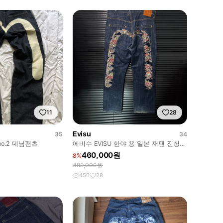
11
28
Evisu
35
34
o.2 데님팬츠
에비수 EVISU 한야 용 일본 재팬 진청
데님 연꽃 타투 와이드 35
460,000원
8%
499,000원
450
28