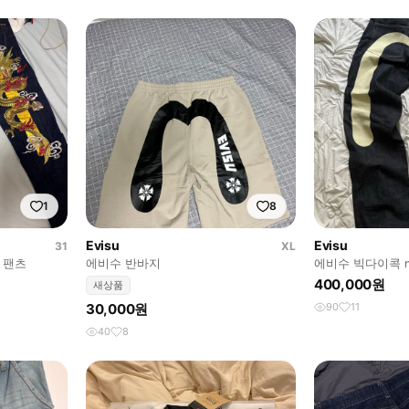
1
8
Evisu
Evisu
31
XL
 팬츠
에비수 반바지
에비수 빅다이콕 n
400,000원
새상품
30,000원
90
11
40
8