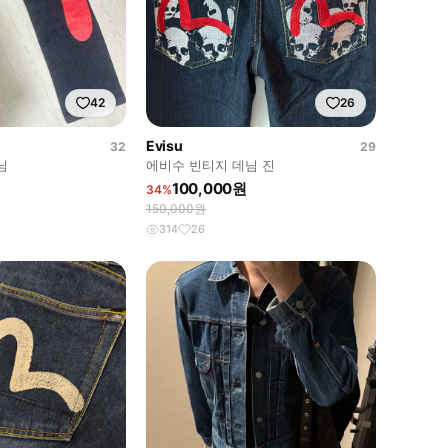
42
26
Evisu
32
29
님
에비수 빈티지 데님 진
100,000원
34%
150,000원
314
26