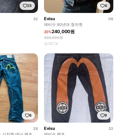
23
4
Evisu
32
OS
에비수 90년대 청자켓
240,000원
20%
300,000원
73
4
6
9
Evisu
28
32
 신치백 데님 팬츠
에비수 팬츠