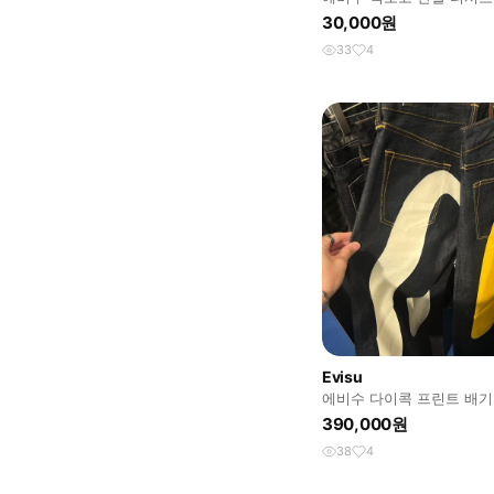
30,000원
33
4
Evisu
에비수 다이콕 프린트 배기진
33X34
390,000원
38
4