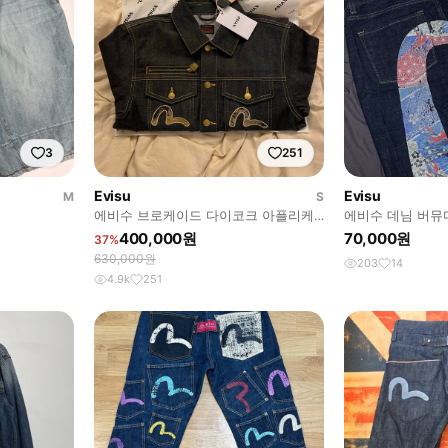
3
251
Evisu
Evisu
M
S
에비수 브로케이드 다이코크 아플리케
에비수 데님 버뮤
레귤러 핏 데님 자켓
400,000원
70,000원
37%
630,000원
203
14
4.9k
251