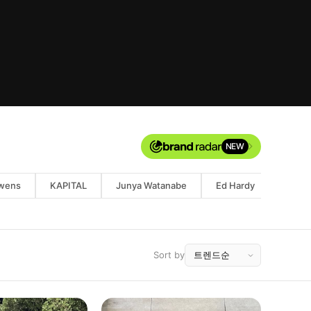
NEW
Owens
KAPITAL
Junya Watanabe
Ed Hardy
Von D
Sort by