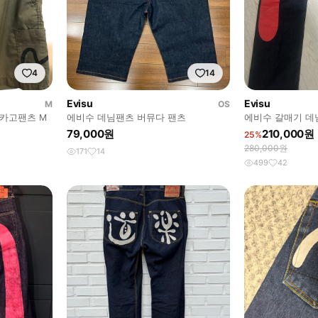
4
14
Evisu
Evisu
M
OS
스 카고팬츠 M
에비수 데님팬츠 버뮤다 팬츠
에비수 갈매기 데
79,000원
210,000원
25%
280,000원
171
14
499
42