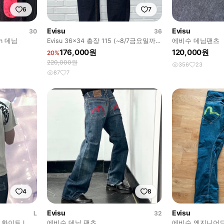
6
7
Evisu
Evisu
30
36
an 데님
Evisu 36x34 총장 115 (~8/7금요일까지
에비수 데님팬츠
만 이가격)
176,000원
120,000원
20%
220,000원
356
23
87
7
4
8
Evisu
Evisu
L
32
 화이트 L
에비수 데님 팬츠
에비수 엔지니어드