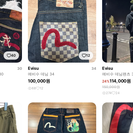
40
12
Evisu
Evisu
30
34
30
에비수 데님 34
에비수 데님팬츠 30
100,000원
114,000원
24%
150,000원
68
12
274
24