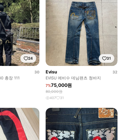
24
31
Evisu
30
32
 총장 111
EVISU 에비수 데님팬츠 청바지
75,000원
7%
80,000원
407
31