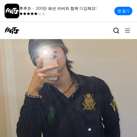
후루츠 - 300만 패션 러버와 함께 디깅해요!
앱 열기
(4.9)