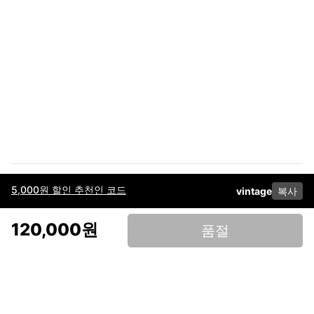
5,000원 할인 추천인 코드
vintage
복사
이용약관
고객센터
판매
개인정보 처리방침
사업자 정보
다운로드
인스타그램
페이스북
120,000원
품절
(주)후루츠패밀리컴퍼니 · 대표이사 이재범 / 소재지: 서울특별시 용산구 한강대
로 328, 201호 / 사업자 등록번호: 755-86-01442
사업자 정보확인
통신판매업
신고: 2019-서울용산-0723 호 / 고객센터: 070-4466-3377 / 고객센터 문의는
후루츠 앱 다운로드 후 문의가능합니다 /
support@fruitsfamily.com