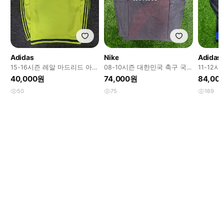
Adidas
Nike
Adidas
15-16시즌 레알 마드리드 아디
08-10시즌 대한민국 축구 국
11-12
다스 드릴탑
가대표 나이키 긴팔 트레이닝
스 트레
40,000원
74,000원
84,00
50
75
169