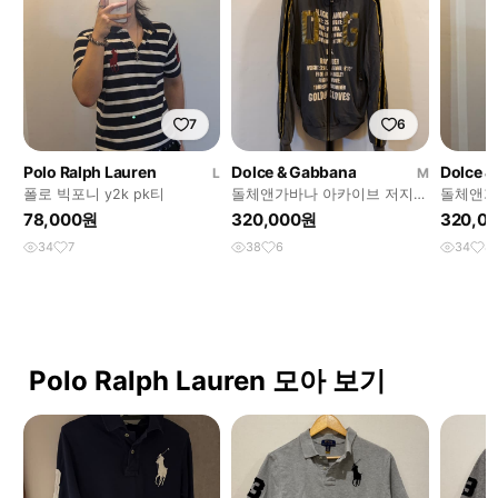
7
6
Polo Ralph Lauren
Dolce & Gabbana
Dolce 
L
M
폴로 빅포니 y2k pk티
돌체앤가바나 아카이브 저지
돌체앤가
(국내유일)
(국내유일
78,000원
320,000원
320,0
34
7
38
6
34
8
Polo Ralph Lauren 모아 보기