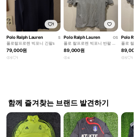
1
Polo Ralph Lauren
Polo Ralph Lauren
Polo Ra
S
OS
폴로랄프로렌 빅포니 긴팔s
폴로 랄프로렌 빅포니 반팔 카
폴로 랄
라티 그레이
라티
79,000원
89,000원
89,00
5
1
4
5
1
함께 즐겨찾는 브랜드 발견하기