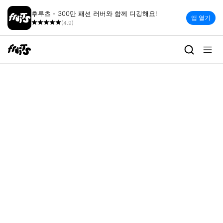
후루츠 - 300만 패션 러버와 함께 디깅해요!
앱 열기
(4.9)