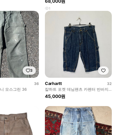
68,000원
1
3
Carhartt
36
32
글니 모스그린 36
칼하트 포켓 데님팬츠 카펜터 반바지
32인치 빈티지 y2k
45,000원