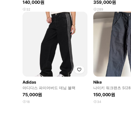
나 피티드 워시드 데님 팬츠 블루
럭티드 데님 팬츠
140,000원
359,000원
32
289
Adidas
Nike
아디다스 파이어버드 데님 블랙
나이키 워크팬츠 S(28) 
010
75,000원
150,000원
18
34