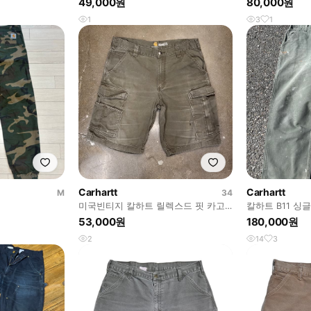
49,000원
80,000원
1
3
1
Carhartt
Carhartt
M
34
미국빈티지 칼하트 릴렉스드 핏 카고
칼하트 B11 싱
반바지
53,000원
180,000원
2
14
3