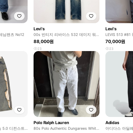
Levi's
Levi's
데님팬츠 No12
00s 빈티지 리바이스 532 데미지 워
LEVIS 513 #81 
싱 청바지
88,000원
70,000원
23
23
Polo Ralph Lauren
Adidas
 5.0 디컨스트
80s Polo Authentic Dungarees White
아디다스 아딜레