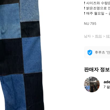
❗ 사이즈와 수량은
❗ 밝은조명으로 
❗ 매주 월요일 ~
NU 795
남자
>
하의
>
데
후루츠 '
판매자 정보
ad
7 