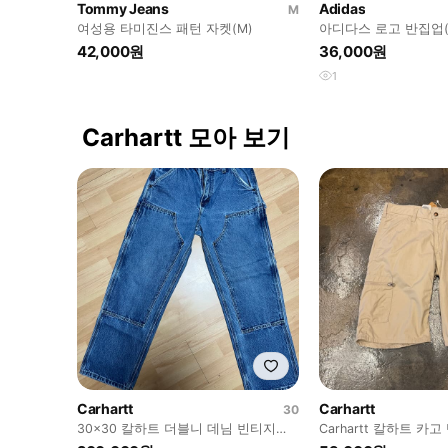
Tommy Jeans
Adidas
M
여성용 타미진스 패턴 자켓(M)
아디다스 로고 반집업(
42,000원
36,000원
1
Carhartt 모아 보기
Carhartt
Carhartt
30
30x30 칼하트 더블니 데님 빈티지
Carhartt 칼하트 카고
B73 DTS