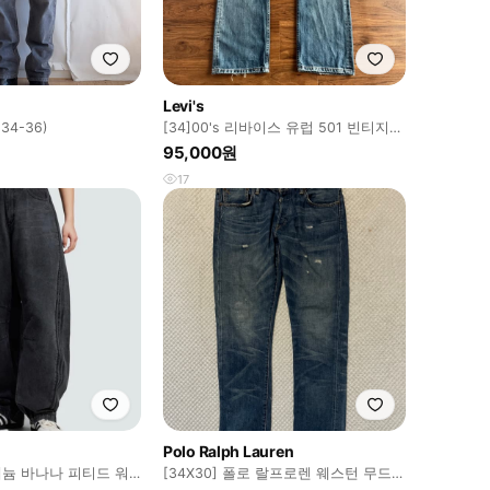
Levi's
(34-36)
[34]00's 리바이스 유럽 501 빈티지
워싱 데님 팬츠
95,000원
17
Polo Ralph Lauren
늄 바나나 피티드 워
[34X30] 폴로 랄프로렌 웨스턴 무드