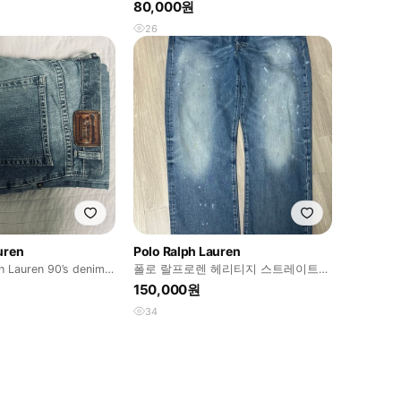
슬림 핏 설리반 데님 팬츠
80,000원
26
uren
Polo Ralph Lauren
h Lauren 90’s denim
폴로 랄프로렌 헤리티지 스트레이트핏
청바지
150,000원
34