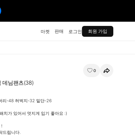
판매
회원 가입
마켓
로그인
0
 데님팬츠(38)
허리-48 허벅지-32 밑단-26

 패치가 있어서 멋지게 입기 좋아요 :)



탁드립니다.
