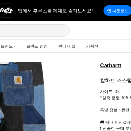
앱에서 후루츠를 제대로 즐겨보세요!
앱 다운로드
브랜드
브랜드 랭킹
빈티지 샵
기획전
Carhartt
칼하트 커스텀
사이즈: 38

*실측 총장-105 
특별 정보 : 뒷면
🚚 택배비 선결제 !
❗ 신중한 구매 부