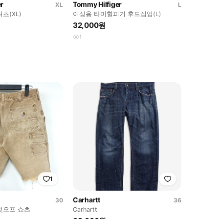
r
Tommy Hilfiger
XL
L
츠(XL)
여성용 타미힐피거 후드집업(L)
32,000원
1
1
Carhartt
30
36
컷오프 쇼츠
Carhartt