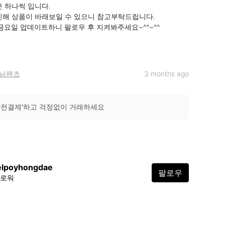
 하나씩 입니다.

인해 상품이 바래보일 수 있으니 참고부탁드립니다.

 금요일 업데이트하니 팔로우 후 지켜봐주세요~^^~^^

님팬츠
3 months ago
안전결제'하고 걱정없이 거래하세요
elpoyhongdae
팔로우
팔로워