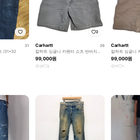
2
Carhartt
Carhartt
31
36
/31x32
칼하트 싱글니 카펜터 쇼츠 반바지
칼하트 싱글니 
B25 MOS
B25 BRN Made 
99,000원
99,000원
13
2
11
1