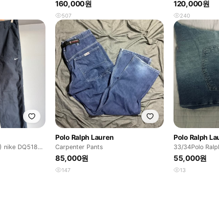
Denim
시드 데님 팬츠
160,000원
120,000원
507
240
Polo Ralph Lauren
Polo Ralph La
nike DQ5180-
Carpenter Pants
33/34Polo Ralp
pants
85,000원
55,000원
147
13