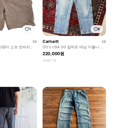
1
6
Carhartt
36
38
카펜터 쇼츠 반바지
OO's USA OG 칼하트 데님 더블니 팬
in USA
츠 칼하트 B73 썩블니
220,000원
49
6