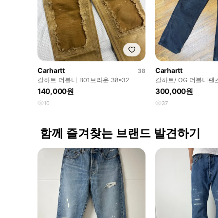
Carhartt
Carhartt
38
칼하트 더블니 B01브라운 38*32
칼하트/ OG 더블니팬츠 
140,000원
300,000원
10
37
함께 즐겨찾는 브랜드 발견하기