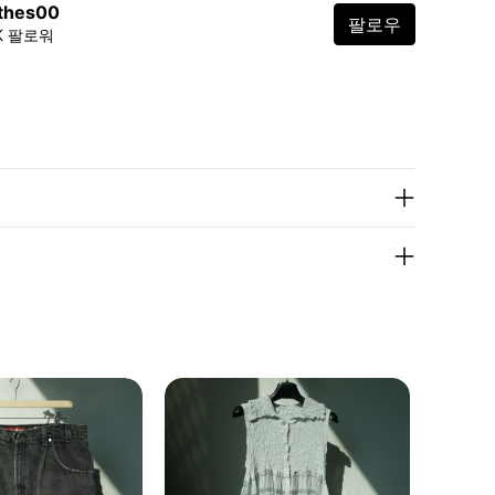
othes00
팔로우
7K 팔로워