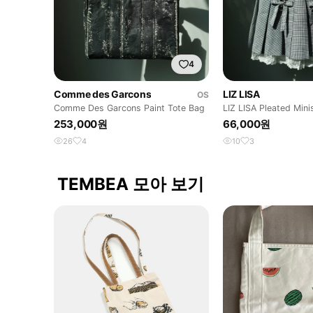
4
Comme des Garcons
LIZ LISA
OS
Comme Des Garcons Paint Tote Bag
LIZ LISA Pleated Minis
253,000원
66,000원
26
4
10
3
TEMBEA 모아 보기