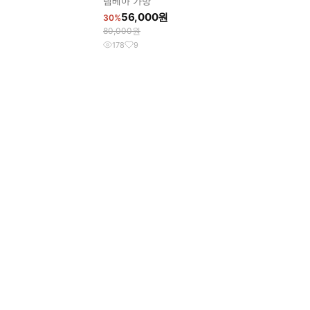
템베아 가방
원
56,000원
30%
80,000원
178
9