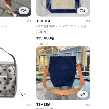
7
8
TEMBEA
OS
OS
 라지
[새제품] 템베아 바게트 토트 미디엄
BAGUETTE TOTE M
새상품
135,000원
48
8
6
9
TEMBEA
OS
OS