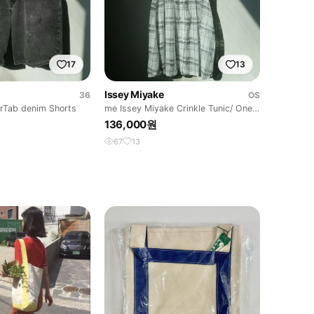
17
13
Issey Miyake
36
OS
erTab denim Shorts
me Issey Miyake Crinkle Tunic/ One-
piece
136,000원
67
13