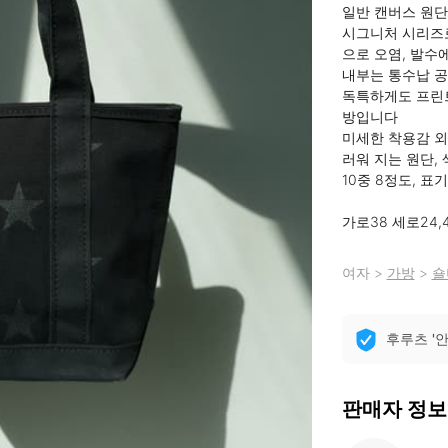
일반 캔버스 원단
시그니처 시리즈로
으로 오염, 발수
내부는 통수납 공
독특하게도 프린트
방입니다

미세한 착용감 외
러워 지는 원단,
10중 8정도, 표기
가로38 세로24,4
여자
>
가방
>
숄
후루츠 '
판매자 정보