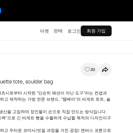
판매
회원 가입
마켓
로그인
30
tte tote, soulder bag
아츠시로부터 시작된 "단순히 패션이 아닌 도구"라는 컨셉과 
하고 제작하는 가방 전문 브랜드, "템베아"의 바게트 토트, 숄
 생산을 고집하며 장인들이 손으로 직접 만드는 방식입니다

트백"으로 긴 바게트 빵을 수월하게 수납할 목적의 디자인이구
하고 두터운 코마사(빗질 과정을 거친 공정) 캔버스 코튼으로 