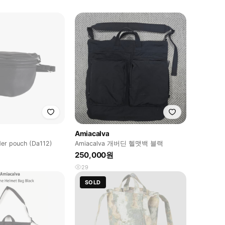
Amiacalva
(M) Aeta shoulder pouch (Da112)
Amiacalva 개버딘 헬맷백 블랙
250,000원
29
SOLD