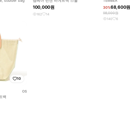
e, soulder bag
템베아 린넨 바게트백 스몰
TEMBEA
100,000원
68,600
30%
98,000원
162
14
140
6
10
OS
토트백