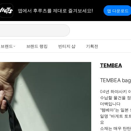
앱에서 후루츠를 제대로 즐겨보세요!
앱 다운로드
브랜드
브랜드 랭킹
빈티지 샵
기획전
TEMBEA
TEMBEA bague
04년 하야사키 
수납할 물건을 정
더백입니다

"템베아"는 일본
일명 "바게트 토
요

소재는 매우 탄탄