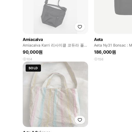
Amiacalva
Aeta
Amiacalva Karri 리사이클 코듀라 폴리
Aeta Ny31 Bonsac : M 
2웨이 숄더백 블랙
Black
90,000원
186,000원
104
156
SOLD