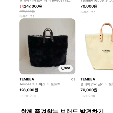
템베아 바게트백 레더 BAGUETTE
TEMBEA baguette tot
TOTE SHRINK LEATHER
247,000원
70,000원
5%
260,000원
196
30
196
23
106
TEMBEA
TEMBEA
OS
Tembea 빅사이즈 퍼 토트백
템베아 pvc 글리터 
128,000원
70,000원
898
106
219
10
함께 즐겨찾는 브랜드 발견하기