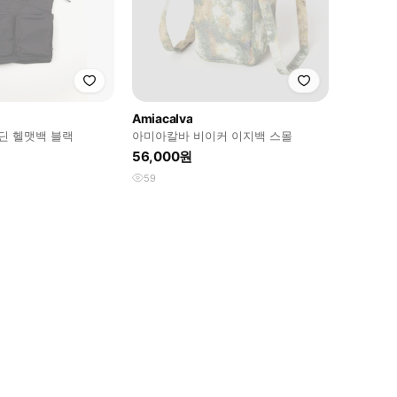
Amiacalva
개버딘 헬맷백 블랙
아미아칼바 비이커 이지백 스몰
56,000원
59