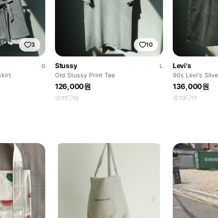
3
10
Stussy
Levi's
0
L
kirt
Old Stussy Print Tee
90s Levi's Silv
126,000원
136,000원
71
10
73
17