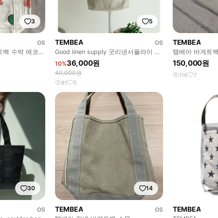
3
5
TEMBEA
TEMBEA
OS
OS
게트백 수박 에코백
Good linen supply 굿리넨서플라이 에
템베아 바게트백
코백
36,000원
150,000원
10%
40,000원
116
7
81
5
30
14
TEMBEA
TEMBEA
OS
OS