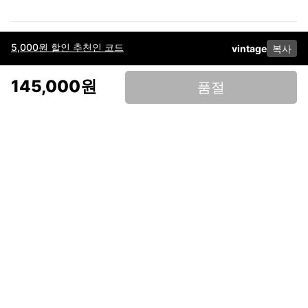
5,000원 할인 추천인 코드
vintage
복사
이용약관
고객센터
판매
개인정보 처리방침
사업자 정보
다운로드
인스타그램
페이스북
145,000원
품절
(주)후루츠패밀리컴퍼니 · 대표이사 이재범 / 소재지: 서울특별시 용산구 한강대
로 328, 201호 / 사업자 등록번호: 755-86-01442
사업자 정보확인
통신판매업
신고: 2019-서울용산-0723 호 / 고객센터: 070-4466-3377 / 고객센터 문의는
후루츠 앱 다운로드 후 문의가능합니다 /
support@fruitsfamily.com
Copyright © FruitsFamily Company Inc. All right reserved
후루츠패밀리(주)는 통신판매중개자로서 거래 당사자가 아닙니다. 상품, 상품정
보, 거래에 관한 의무와 책임은 각 판매자에게 있으며, 후루츠패밀리(주)는 원칙
적으로 판매 회원과 구매 회원 간의 거래에 대하여 책임을 지지 않습니다. 다만,
후루츠패밀리에서 직접 판매하는 상품에 대한 책임은 후루츠패밀리(주)에 있습
니다.