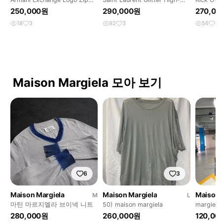
Knit Jacket
Top Sneakers
Bracelet
250,000원
290,000원
270,0
18
3
92
3
56
2
Maison Margiela 모아 보기
6
3
Maison Margiela
Maison Margiela
Maison 
M
L
마틴 마르지엘라 브이넥 니트
50) maison margiela
margiela
280,000원
260,000원
120,0