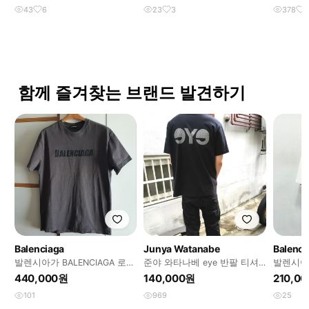
43
6
23
3
378
함께 즐겨찾는 브랜드 발견하기
Balenciaga
Junya Watanabe
Balenci
발렌시아가 BALENCIAGA 로고
준야 와타나베 eye 반팔 티셔
발렌시아가
반팔티 S 써머 티셔츠 여름티
츠
Big 반
440,000원
140,000원
210,0
반팔
101
969
25