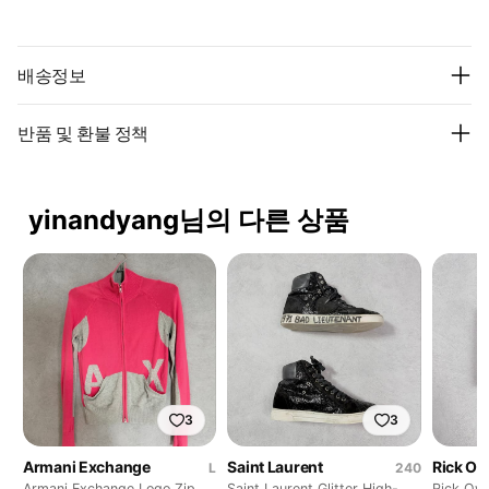
배송정보
반품 및 환불 정책
yinandyang님의 다른 상품
3
3
Armani Exchange
Saint Laurent
Rick O
L
240
Armani Exchange Logo Zip
Saint Laurent Glitter High-
Rick Ow