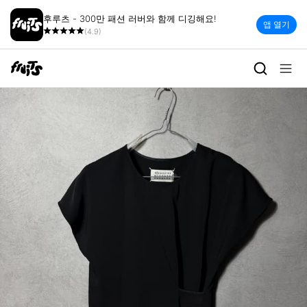
후루츠 - 300만 패션 러버와 함께 디깅해요!
앱 열기
(4.9)