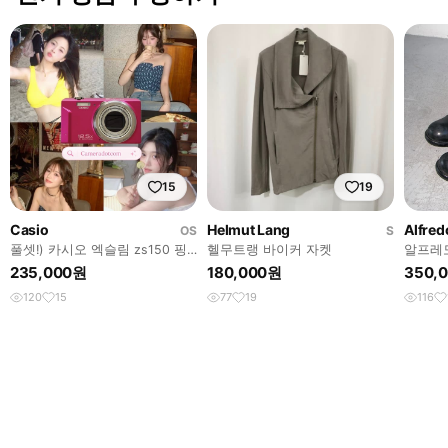
15
19
Casio
Helmut Lang
Alfred
OS
S
풀셋!) 카시오 엑슬림 zs150 핑
헬무트랭 바이커 자켓
알프레
크 casio exilim
어드 
235,000원
180,000원
350,
120
15
77
19
116