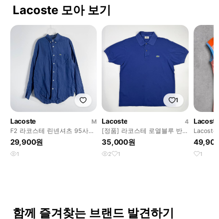
Lacoste 모아 보기
1
Lacoste
Lacoste
Lacoste
M
4
F2 라코스테 린넨셔츠 95사이
[정품] 라코스테 로열블루 반
Lacos
즈
팔 카라티 4
레져 슬
29,900원
35,000원
49,90
1
2
1
1
함께 즐겨찾는 브랜드 발견하기