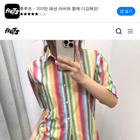
후루츠 - 300만 패션 러버와 함께 디깅해요!
앱 열기
(4.9)