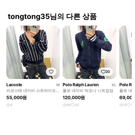
tongtong35님의 다른 상품
20
Lacoste
Polo Ralph Lauren
Polo Ra
M
XL
라코스테 네이비 스트라이프
폴로 네이비 빅포니 니트집업
폴로 네
가디건
디건
55,000원
120,000원
69,00
6
94
20
15
1