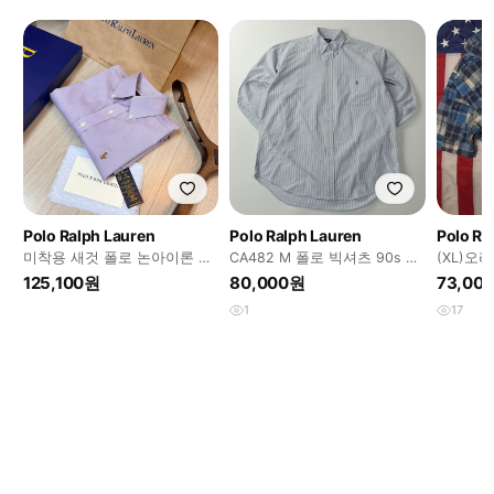
Polo Ralph Lauren
Polo Ralph Lauren
Polo Ra
미착용 새것 폴로 논아이론 드
CA482 M 폴로 빅셔츠 90s 클
(XL)오
레스셔츠 라일락컬러 95
래식블루 스트라이프 셔츠 남
마드라스
125,100원
80,000원
73,00
방
다.
1
17