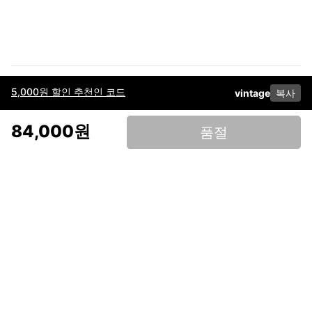
5,000원 할인 추천인 코드
vintage
복사
이용약관
고객센터
판매
개인정보 처리방침
사업자 정보
다운로드
인스타그램
페이스북
84,000원
품절
(주)후루츠패밀리컴퍼니 · 대표이사 이재범 / 소재지: 서울특별시 용산구 한강대
로 328, 201호 / 사업자 등록번호: 755-86-01442
사업자 정보확인
통신판매업
신고: 2019-서울용산-0723 호 / 고객센터: 070-4466-3377 / 고객센터 문의는
후루츠 앱 다운로드 후 문의가능합니다 /
support@fruitsfamily.com
Copyright © FruitsFamily Company Inc. All right reserved
후루츠패밀리(주)는 통신판매중개자로서 거래 당사자가 아닙니다. 상품, 상품정
보, 거래에 관한 의무와 책임은 각 판매자에게 있으며, 후루츠패밀리(주)는 원칙
적으로 판매 회원과 구매 회원 간의 거래에 대하여 책임을 지지 않습니다. 다만,
후루츠패밀리에서 직접 판매하는 상품에 대한 책임은 후루츠패밀리(주)에 있습
니다.