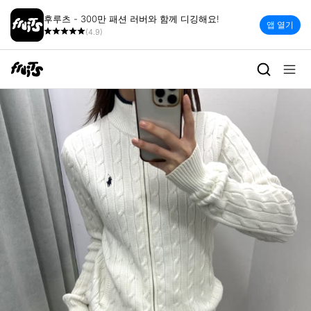
후루츠 - 300만 패션 러버와 함께 디깅해요!
앱 열기
(4.9)