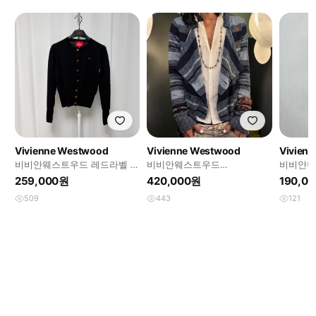
Vivienne Westwood
Vivienne Westwood
Vivien
비비안웨스트우드 레드라벨 파
비비안웨스트우드
인울 베이직 가디건
asymmetrical 버튼 가디건 코
259,000원
420,000원
190,0
르티스 착용
509
443
121