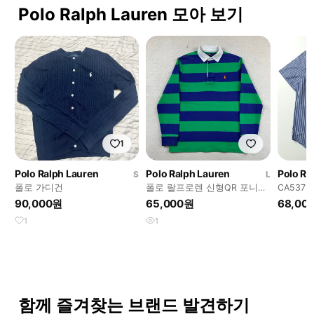
Polo Ralph Lauren 모아 보기
1
Polo Ralph Lauren
Polo Ralph Lauren
Polo Ra
S
L
폴로 가디건
폴로 랄프로렌 신형QR 포니로
CA537 
고 스트라이프 럭비 티셔츠
블루 스
90,000원
65,000원
68,00
방
1
1
함께 즐겨찾는 브랜드 발견하기