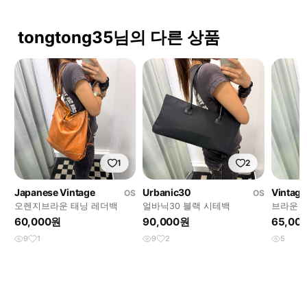
tongtong35님의 다른 상품
1
2
Japanese Vintage
Urbanic30
Vintage
OS
OS
오렌지브라운 태닝 레더백
얼바닉30 블랙 시테백
브라운 
60,000원
90,000원
65,00
9
1
9
2
5