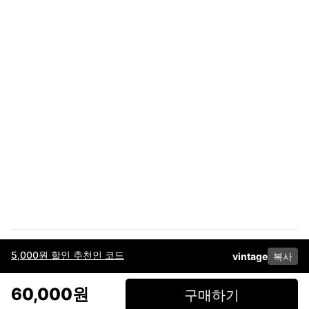
5,000원 할인 추천인 코드
vintage
복사
이용약관
고객센터
판매
개인정보 처리방침
사업자 정보
다운로드
인스타그램
페이스북
60,000원
구매하기