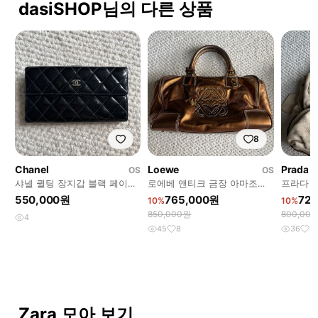
dasiSHOP님의 다른 상품
8
Chanel
Loewe
Prada
OS
OS
샤넬 퀼팅 장지갑 블랙 페이던
로에베 앤티크 금장 아마조나
프라다 
트 레더
숄더백 브론즈
지
550,000원
765,000원
72
10%
10%
850,000원
800,00
4
45
8
36
3
Zara 모아 보기