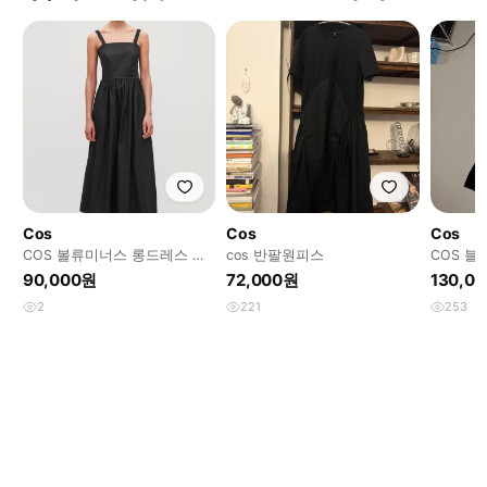
Cos
Cos
Cos
COS 볼류미너스 롱드레스 블
cos 반팔원피스
COS 블
랙 32사이즈
90,000원
72,000원
130,0
2
221
253