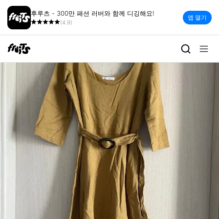
후루츠 - 300만 패션 러버와 함께 디깅해요!
앱 열기
(4.9)