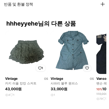
반품 및 환불 정책
hhheyyehe님의 다른 상품
1
Vintage
Vintage
Vanson 
OS
OS
카키 러플 캉캉 스커트
사파리 블루 원피스
밴슨 레
팔티
43,000원
33,000원
107
10%
119,000
4
1
1
79
7