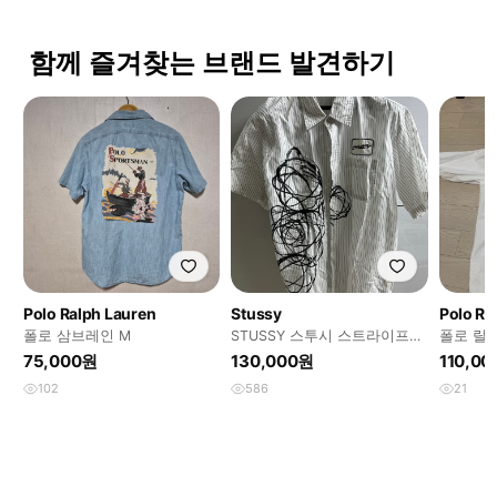
함께 즐겨찾는 브랜드 발견하기
Polo Ralph Lauren
Stussy
Polo Ra
폴로 삼브레인 M
STUSSY 스투시 스트라이프
폴로 랄
그래픽 반팔 셔츠 L
식 핏 L
75,000원
130,000원
110,0
102
586
21