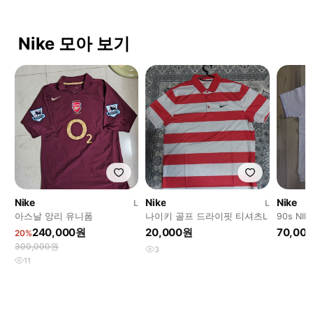
Nike 모아 보기
Nike
Nike
Nike
L
L
아스날 앙리 유니폼
나이키 골프 드라이핏 티셔츠L
90s N
셔츠
240,000원
20,000원
70,00
20%
300,000원
3
11