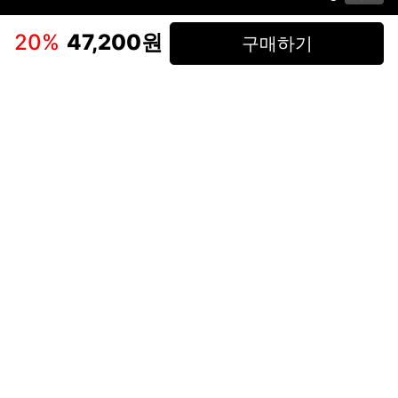
이용약관
고객센터
판매
개인정보 처리방침
사업자 정보
다운로드
인스타그램
페이스북
20
%
47,200원
구매하기
(주)후루츠패밀리컴퍼니 · 대표이사 이재범 / 소재지: 서울특별시 용산구 한강대
로 328, 201호 / 사업자 등록번호: 755-86-01442
사업자 정보확인
통신판매업
신고: 2019-서울용산-0723 호 / 고객센터: 070-4466-3377 / 고객센터 문의는
후루츠 앱 다운로드 후 문의가능합니다 /
support@fruitsfamily.com
Copyright © FruitsFamily Company Inc. All right reserved
후루츠패밀리(주)는 통신판매중개자로서 거래 당사자가 아닙니다. 상품, 상품정
보, 거래에 관한 의무와 책임은 각 판매자에게 있으며, 후루츠패밀리(주)는 원칙
적으로 판매 회원과 구매 회원 간의 거래에 대하여 책임을 지지 않습니다. 다만,
후루츠패밀리에서 직접 판매하는 상품에 대한 책임은 후루츠패밀리(주)에 있습
니다.