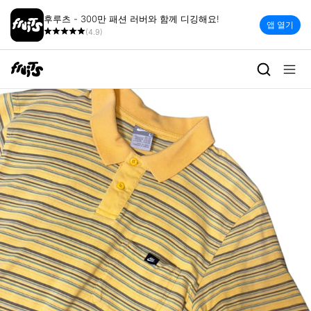
후루츠 - 300만 패션 러버와 함께 디깅해요!
앱 열기
(4.9)