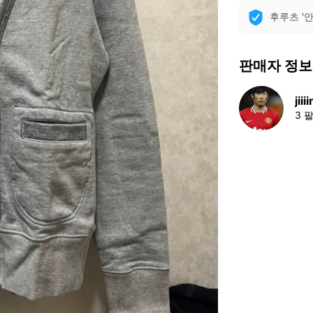
후루츠 '
판매자 정보
jii
3 