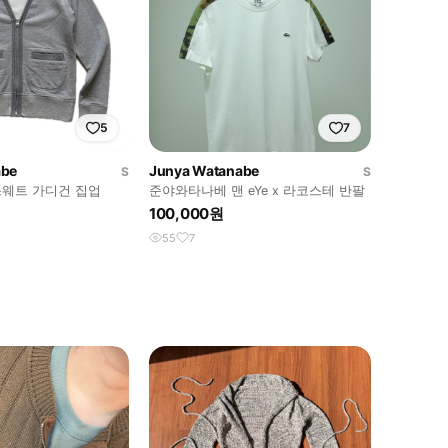
5
7
abe
Junya Watanabe
S
S
웨트 가디건 집업
준야와타나베 맨 eYe x 라코스테 반팔
100,000원
55
7