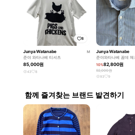
8
Junya Watanabe
Junya Watanabe
M
준야 와타나베 티셔츠
준야와타나베 꼼데 체
85,000원
82,800원
10%
92,000원
43
8
93
9
함께 즐겨찾는 브랜드 발견하기