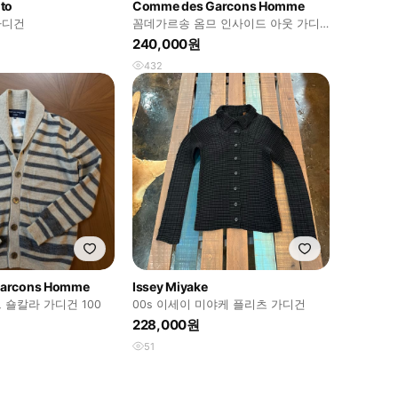
to
Comme des Garcons Homme
가디건
꼼데가르송 옴므 인사이드 아웃 가디
건
240,000원
432
arcons Homme
Issey Miyake
 숄칼라 가디건 100
00s 이세이 미야케 플리츠 가디건
228,000원
51