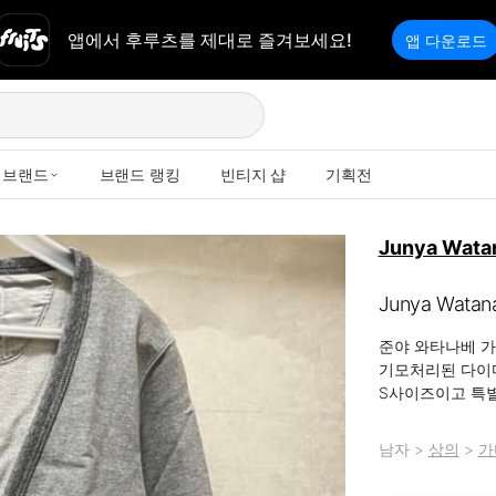
앱에서 후루츠를 제대로 즐겨보세요!
앱 다운로드
브랜드
브랜드 랭킹
빈티지 샵
기획전
Junya Wata
Junya Wata
준야 와타나베 가
기모처리된 다이
S사이즈이고 특별
남자
>
상의
>
가