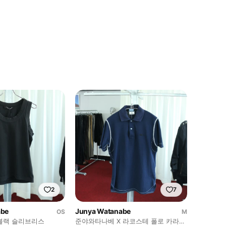
2
7
abe
Junya Watanabe
OS
M
블랙 슬리브리스
준야와타나베 X 라코스테 폴로 카라