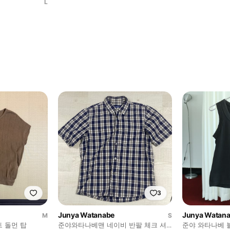
L
3
Junya Watanabe
Junya Watan
M
S
 돌먼 탑
준야와타나베맨 네이비 반팔 체크 셔
준야 와타나베 