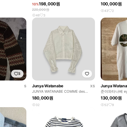
츠 꼼데가르송
198,000원
100,000원
10%
220,000원
43
2
46
3
3
Junya Watanabe
Junya Watan
S
XS
JUNYA WATANABE COMME des
준야와타나베 ey
GARCONS
180,000원
130,000원
32
52
9