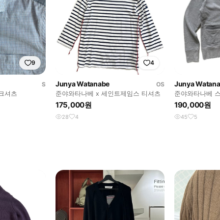
9
4
Junya Watanabe
Junya Watan
S
OS
크셔츠
준야와타나베 x 세인트제임스 티셔츠
준야와타나베 스
175,000원
190,000원
28
4
45
5