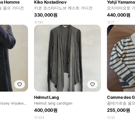
ns Homme
Kiko Kostadinov
Yohji Yamamo
송 옴므 가디건
키코 코스타디노브 케스트 가디건
요지야마모토 
330,000원
440,000원
191
77
Helmut Lang
Comme des G
issey miyake
Helmut lang cardigan
꼼데가르송 옴므
400,000원
255,000원
324
32