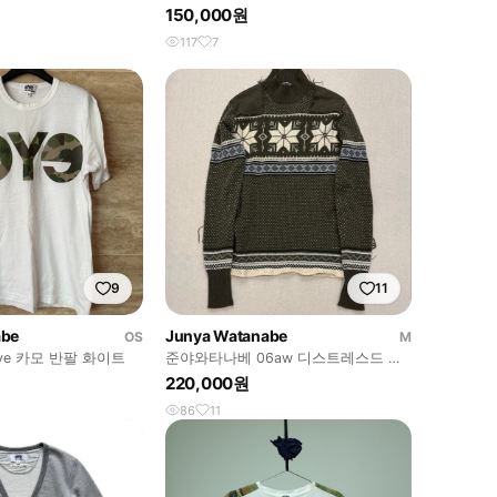
티
150,000원
117
7
9
11
abe
Junya Watanabe
OS
M
e 카모 반팔 화이트
준야와타나베 06aw 디스트레스드 노
르딕 패치 스웨터
220,000원
86
11