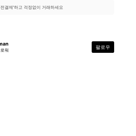
안전결제'하고 걱정없이 거래하세요
iiman
팔로우
팔로워