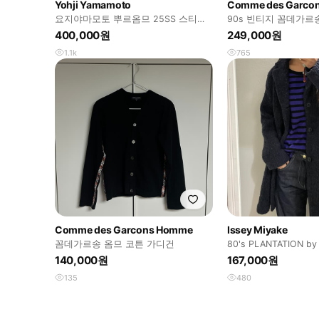
Yohji Yamamoto
Comme des Garco
요지야마모토 뿌르옴므 25SS 스티치
90s 빈티지 꼼데가르
드 가디건 3사이즈
400,000원
249,000원
1.1k
765
Comme des Garcons Homme
Issey Miyake
꼼데가르송 옴므 코튼 가디건
80's PLANTATION by 
니트 코트
140,000원
167,000원
135
480