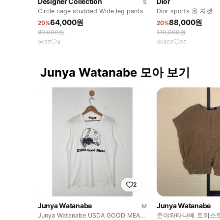
Designer Collection
Dior
S
Circle cage studded Wide leg pants
Dior sports 울 자켓
64,000원
88,000원
20%
20%
80,000원
110,000원
37
4
302
25
Junya Watanabe 모아 보기
2
Junya Watanabe
Junya Watanabe
M
Junya Watanabe USDA GOOD MEAT
준야와타나베 트위스트