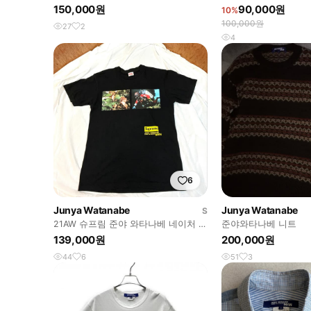
티셔츠
150,000원
90,000원
10%
100,000원
27
2
4
6
Junya Watanabe
Junya Watanabe
S
21AW 슈프림 준야 와타나베 네이처 티
준야와타나베 니트
셔츠
139,000원
200,000원
44
6
51
3