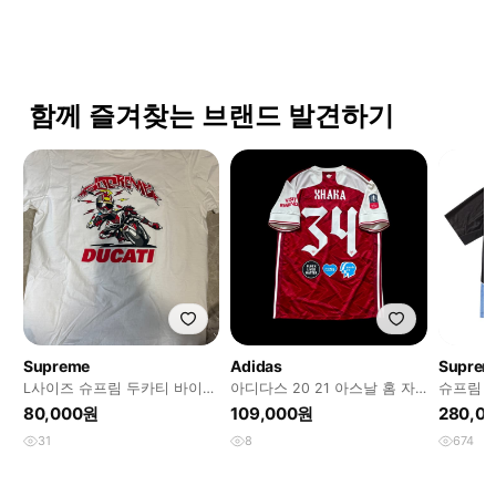
함께 즐겨찾는 브랜드 발견하기
Supreme
Adidas
Suprem
L사이즈 슈프림 두카티 바이크
아디다스 20 21 아스날 홈 자
슈프림 
티셔츠 화이트 24ss
카 유니폼
블랙 M
80,000원
109,000원
280,0
31
8
674