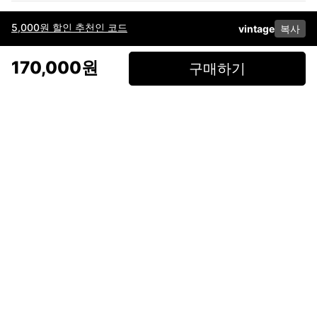
5,000원 할인 추천인 코드
vintage
복사
이용약관
고객센터
판매
개인정보 처리방침
사업자 정보
다운로드
인스타그램
페이스북
170,000원
구매하기
(주)후루츠패밀리컴퍼니 · 대표이사 이재범 / 소재지: 서울특별시 용산구 한강대
로 328, 201호 / 사업자 등록번호: 755-86-01442
사업자 정보확인
통신판매업
신고: 2019-서울용산-0723 호 / 고객센터: 070-4466-3377 / 고객센터 문의는
후루츠 앱 다운로드 후 문의가능합니다 /
support@fruitsfamily.com
Copyright © FruitsFamily Company Inc. All right reserved
후루츠패밀리(주)는 통신판매중개자로서 거래 당사자가 아닙니다. 상품, 상품정
보, 거래에 관한 의무와 책임은 각 판매자에게 있으며, 후루츠패밀리(주)는 원칙
적으로 판매 회원과 구매 회원 간의 거래에 대하여 책임을 지지 않습니다. 다만,
후루츠패밀리에서 직접 판매하는 상품에 대한 책임은 후루츠패밀리(주)에 있습
니다.