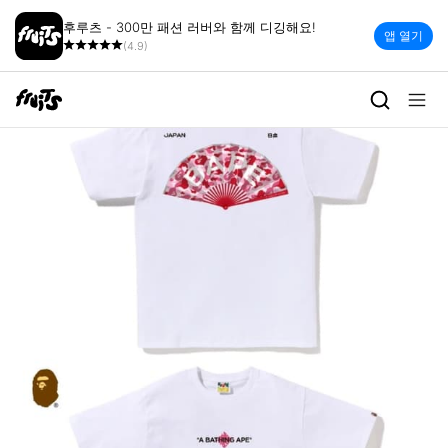
후루츠 - 300만 패션 러버와 함께 디깅해요!
앱 열기
(4.9)