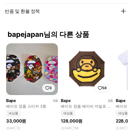
반품 및 환불 정책
bapejapan님의 다른 상품
3
58
Bape
Bape
Bape
OS
OS
베이프 정품 스티커 3종
베이프 정품 베이비 마일로 장
베이프 
우산
씨 리사 
새상품
새상품
새상품
헤드 티
33,000원
128,000원
228,0
40
3
346
58
34
5