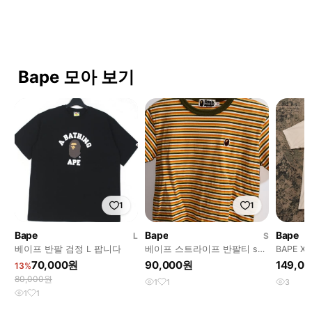
Bape 모아 보기
1
1
Bape
Bape
Bape
L
S
베이프 반팔 검정 L 팝니다
베이프 스트라이프 반팔티 s사
BAPE 
이즈
드 반팔
70,000원
90,000원
149,0
13%
80,000원
1
1
3
1
1