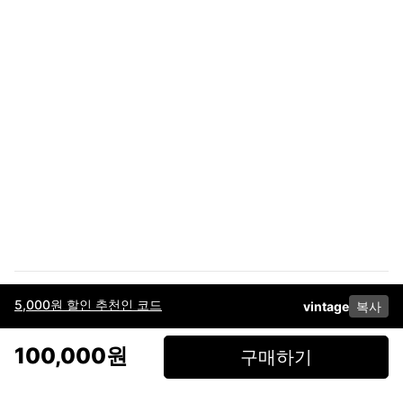
5,000원 할인 추천인 코드
vintage
복사
이용약관
고객센터
판매
개인정보 처리방침
사업자 정보
다운로드
인스타그램
페이스북
100,000원
구매하기
(주)후루츠패밀리컴퍼니 · 대표이사 이재범 / 소재지: 서울특별시 용산구 한강대