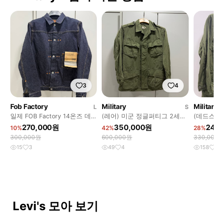
3
4
Fob Factory
Military
Military
L
S
일제 FOB Factory 14온즈 데
(레어) 미군 정글퍼티그 2세대
(데드스탁
님 자켓
스몰숏
세대 M-
270,000원
350,000원
24
10%
42%
28%
300,000원
600,000원
330,00
15
3
49
4
158
9
Levi's 모아 보기