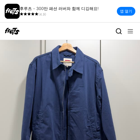
후루츠 - 300만 패션 러버와 함께 디깅해요!
앱 열기
(4.9)