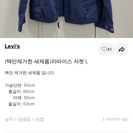
Levi's
41
(택만제거한 새제품)리바이스 자켓 L
택만 제거한 새제품 입니다

가슴단면: 60cm

   총길이: 66cm

       어깨: 50cm

   팔길이: 63cm
남자
>
아우터
>
자켓
3 months ago