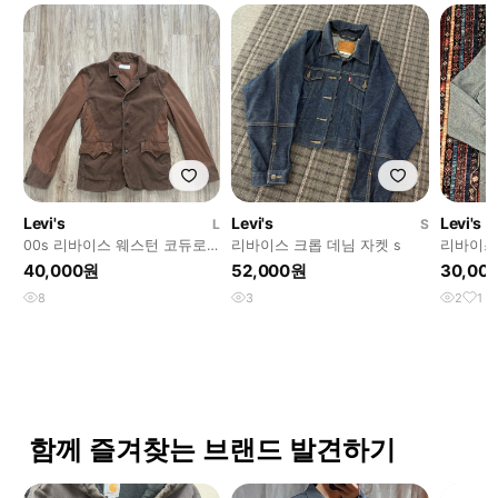
Levi's
Levi's
Levi's
L
S
00s 리바이스 웨스턴 코듀로
리바이스 크롭 데님 자켓 s
리바이스
이 자켓 L
40,000원
52,000원
30,00
8
3
2
1
함께 즐겨찾는 브랜드 발견하기