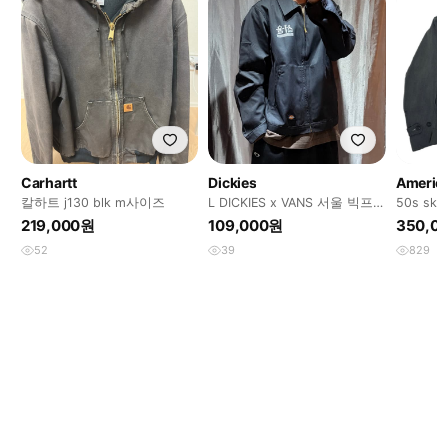
Carhartt
Dickies
America
칼하트 j130 blk m사이즈
L DICKIES x VANS 서울 빅프
50s skyl
린팅 블랙 블루종
219,000원
109,000원
350,0
52
39
829