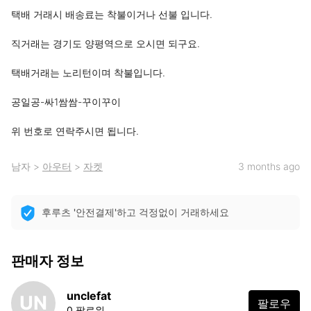
택배 거래시 배송료는 착불이거나 선불 입니다.

직거래는 경기도 양평역으로 오시면 되구요.

택배거래는 노리턴이며 착불입니다.

공일공-싸1쌈쌈-꾸이꾸이

위 번호로 연락주시면 됩니다.
남자
>
아우터
>
자켓
3 months ago
후루츠 '안전결제'하고 걱정없이 거래하세요
판매자 정보
unclefat
UN
팔로우
0 팔로워