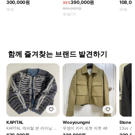
켓
300,000원
390,000원
108,0
35%
600,000원
12
16
16
1
함께 즐겨찾는 브랜드 발견하기
KAPITAL
Wooyoungmi
Stone I
KAPITAL 캐피탈 본 라이닝 리
우영미 카키 포켓 자켓 48
23ss
버시블 모토크로스 인디고 5
블랙 M