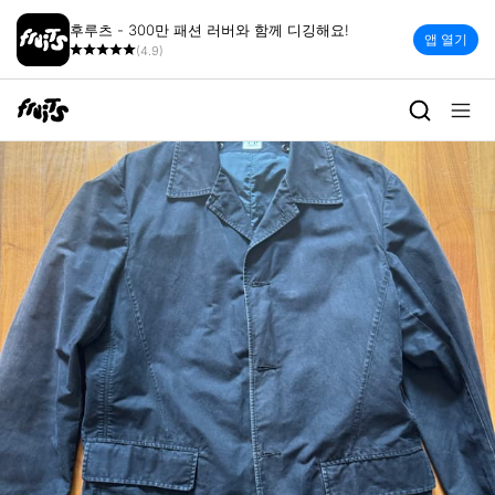
후루츠 - 300만 패션 러버와 함께 디깅해요!
앱 열기
(4.9)