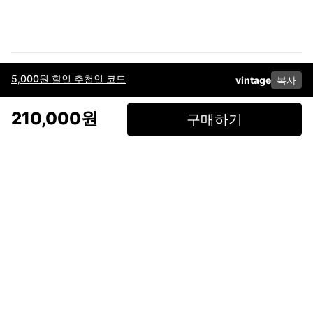
5,000원 할인 추천인 코드
vintage
복사
이용약관
고객센터
판매
개인정보 처리방침
사업자 정보
다운로드
인스타그램
페이스북
210,000원
구매하기
(주)후루츠패밀리컴퍼니 · 대표이사 이재범 / 소재지: 서울특별시 용산구 한강대
로 328, 201호 / 사업자 등록번호: 755-86-01442
사업자 정보확인
통신판매업
신고: 2019-서울용산-0723 호 / 고객센터: 070-4466-3377 / 고객센터 문의는
후루츠 앱 다운로드 후 문의가능합니다 /
support@fruitsfamily.com
Copyright © FruitsFamily Company Inc. All right reserved
후루츠패밀리(주)는 통신판매중개자로서 거래 당사자가 아닙니다. 상품, 상품정
보, 거래에 관한 의무와 책임은 각 판매자에게 있으며, 후루츠패밀리(주)는 원칙
적으로 판매 회원과 구매 회원 간의 거래에 대하여 책임을 지지 않습니다. 다만,
후루츠패밀리에서 직접 판매하는 상품에 대한 책임은 후루츠패밀리(주)에 있습
니다.