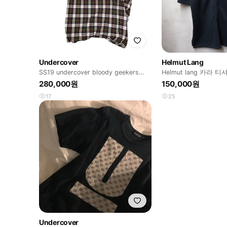
Undercover
Helmut Lang
SS19 undercover bloody geekers
Helmut lang 카라 티
shirts
280,000원
150,000원
17
25
Undercover