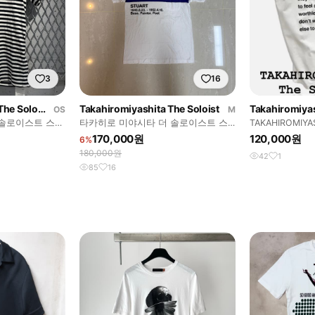
3
16
Takahiromiyashita The Soloist
Takahiromiyashita The Soloist
OS
M
솔로이스트 스트
타카히로 미야시타 더 솔로이스트 스
TAKAHIROMIY
튜어트 사토클리프
셔츠
170,000원
120,000원
6%
180,000원
42
1
85
16