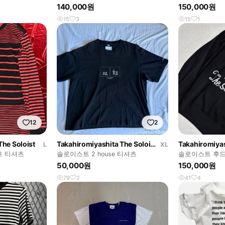
140,000원
150,000원
15
3
15
1
12
2
The Soloist
Takahiromiyashita The Soloist
L
XL
프 티셔츠
솔로이스트 2 house 티셔츠
솔로이스트 후드
50,000원
150,000원
79
2
41
4