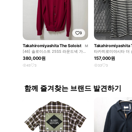
3
Takahiromiyashita The Soloist
M
[46] 솔로이스트 25SS 라운드넥 가디
타카히로미야시타 더 
건
라이프 티셔츠
380,000원
157,000원
45
3
33
3
함께 즐겨찾는 브랜드 발견하기