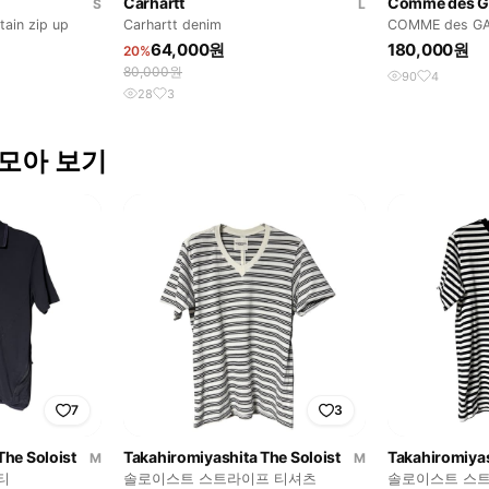
Carhartt
S
L
in zip up
Carhartt denim
COMME des G
PLUS
64,000원
180,000원
20%
80,000원
90
4
28
3
st 모아 보기
7
3
The Soloist
Takahiromiyashita The Soloist
Takahiromiyas
M
M
티
솔로이스트 스트라이프 티셔츠
솔로이스트 스