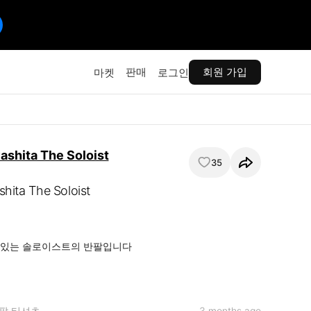
판매
회원 가입
마켓
로그인
ashita The Soloist
35
hita The Soloist
어있는 솔로이스트의 반팔입니다

팔 티셔츠
3 months ago