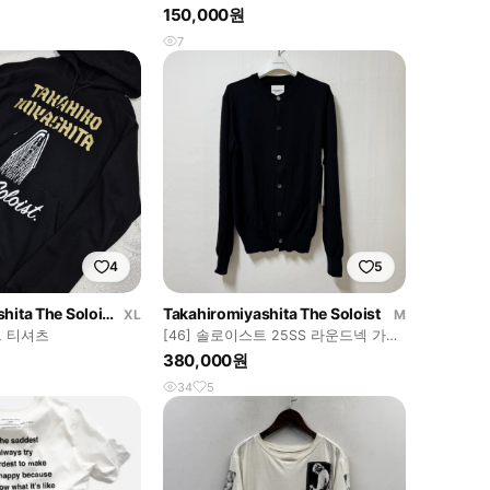
150,000원
7
4
5
Takahiromiyashita The Soloist
Takahiromiyashita The Soloist
XL
M
 티셔츠
[46] 솔로이스트 25SS 라운드넥 가디
건
380,000원
34
5