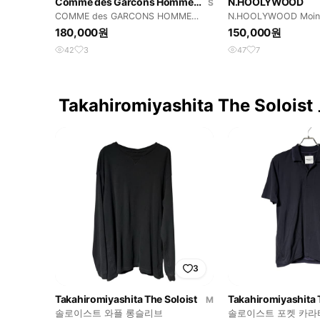
Comme des Garcons Homme Plus
N.HOOLYWOOD
S
COMME des GARCONS HOMME
N.HOOLYWOOD Mointa
PLUS
180,000원
150,000원
42
3
47
7
Takahiromiyashita The Soloi
3
Takahiromiyashita The Soloist
Takahiromiyashita 
M
솔로이스트 와플 롱슬리브
솔로이스트 포켓 카라