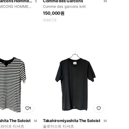
Comme des Garcons Homme Plus
Comme des Garcons
S
M
ARCONS HOMME
Comme des garcons knit
150,000원
50
2
1
hita The Soloist
Takahiromiyashita The Soloist
M
M
트라이프 티셔츠
솔로이스트 티셔츠