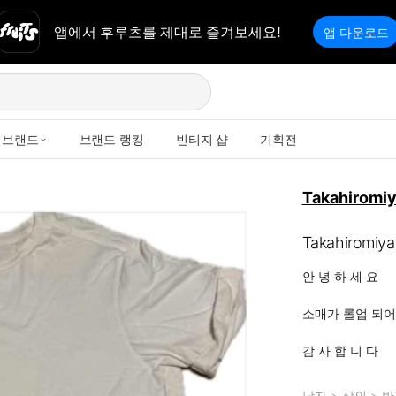
앱에서 후루츠를 제대로 즐겨보세요!
앱 다운로드
브랜드
브랜드 랭킹
빈티지 샵
기획전
Takahiromiy
Takahiromiyas
안 녕 하 세 요

소매가 롤업 되
감 사 합 니 다
남자
>
상의
>
반