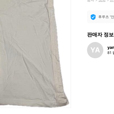
후루츠 '
판매자 정보
ya
YA
81