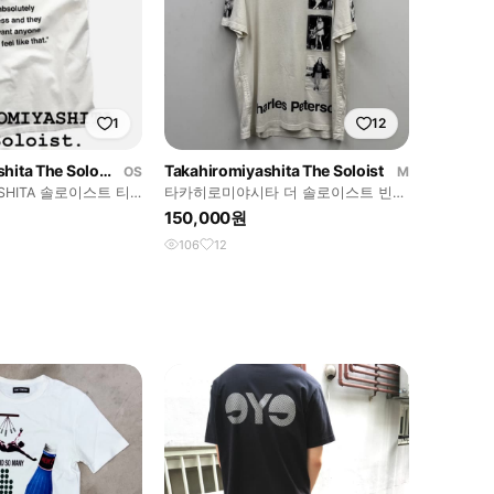
1
12
Takahiromiyashita The Soloist
Takahiromiyashita The Soloist
OS
M
ASHITA 솔로이스트 티
타카히로미야시타 더 솔로이스트 빈티
지 반팔
150,000원
106
12