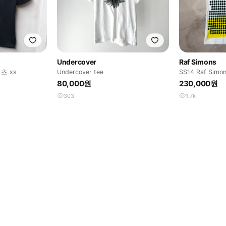
Undercover
Raf Simons
셔츠 xs
Undercover tee
SS14 Raf Simo
MANY’
80,000원
230,000원
303
1.7k