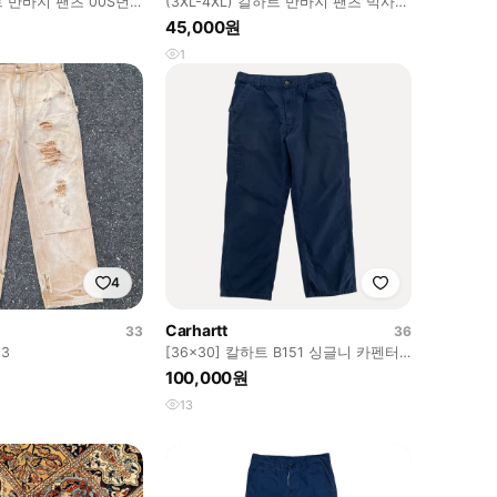
하트 반바지 팬츠 00S년
(3XL-4XL) 칼하트 반바지 팬츠 빅사이
10734
즈 버뮤다 카고-P10733
45,000원
1
4
Carhartt
33
36
더블니 33
[36x30] 칼하트 B151 싱글니 카펜터
워크 팬츠 e68
100,000원
13