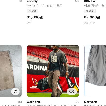
Liberty
RECTO
M
OS
liverty 리버티 반팔 니트티
렉토 카울넥 끈
새상품
새상품
35,000원
68,000원
5
27
2
2
Carhartt
Carhartt
34
36