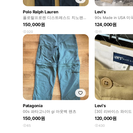
Polo Ralph Lauren
Levi's
폴로랄프로렌 디스트레스드 치노팬츠
90s Made in USA
네이비
스 550 오렌지탭 청
150,000원
124,000원
320
11
Patagonia
Levi's
00s 파타고니아 gi 아웃백 팬츠
[30] 리바이스 와이드
스탁
150,000원
120,000원
65
430