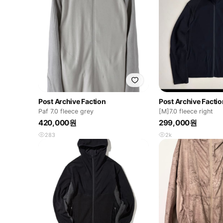
Post Archive Faction
Post Archive Factio
Paf 7.0 fleece grey
[M]7.0 fleece right
420,000원
299,000원
283
2k