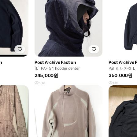
n
Post Archive Faction
Post Archive 
[L] PAF 5.1 hoodie center
Paf 리버자켓 L
245,000원
350,000원
5.1k
415