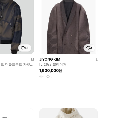
13
3
JIYONG KIM
M
L
드 더블프론트 자켓
[L]26ss 블레이저
1,600,000원
63
3