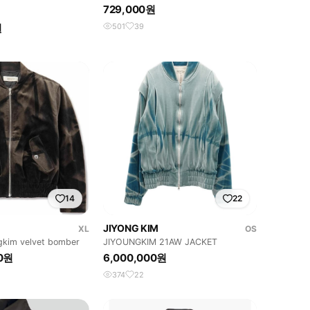
729,000원
원
501
39
14
22
JIYONG KIM
XL
OS
gkim velvet bomber
JIYOUNGKIM 21AW JACKET
00원
6,000,000원
374
22