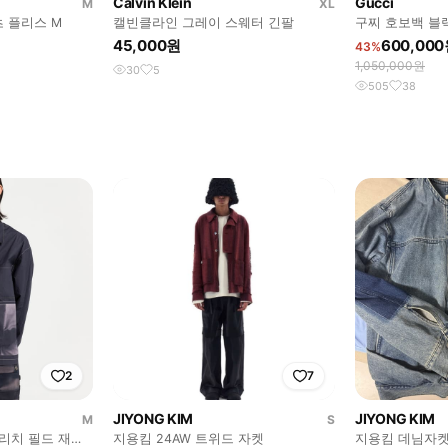
Calvin Klein
Gucci
M
XL
 플리스 M
캘빈클라인 그레이 스웨터 긴팔
구찌 호보백 블랙
45,000원
600,00
43%
1,050,000원
30
5
505
38
2
7
JIYONG KIM
JIYONG KIM
M
S
블리치 필드 재킷
지용킴 24AW 트위드 자켓
지용킴 데님자