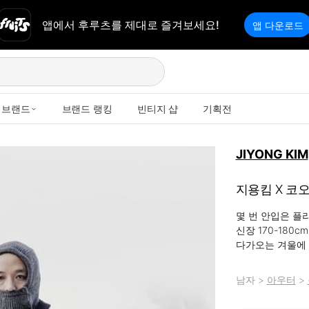
앱에서 후루츠를 제대로 즐겨보세요!
앱 다운로드
브랜드
브랜드 랭킹
빈티지 샵
기획전
JIYONG KIM
지용킴 X 코
몇 번 안입은 플리
신장 170-180
다가오는 겨울에 
남자
>
아우터
>