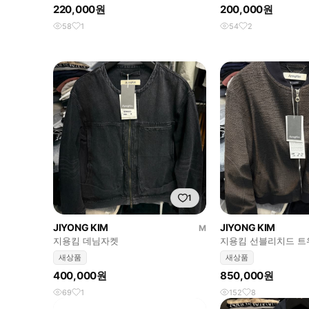
네이비
220,000원
200,000원
58
1
54
2
1
JIYONG KIM
JIYONG KIM
M
지용킴 데님자켓
지용킴 선블리치드 
새상품
새상품
400,000원
850,000원
69
1
152
8