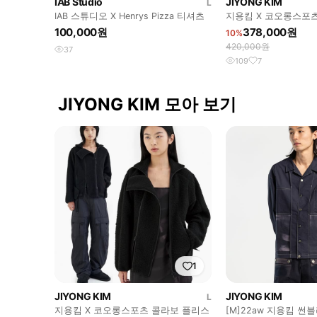
IAB Studio
JIYONG KIM
L
IAB 스튜디오 X Henrys Pizza 티셔츠
지용킴 X 코오롱스포츠
100,000원
378,000원
10%
420,000원
37
109
7
JIYONG KIM 모아 보기
1
JIYONG KIM
JIYONG KIM
L
지용킴 X 코오롱스포츠 콜라보 플리스
[M]22aw 지용킴 썬