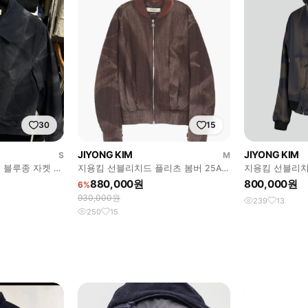
30
15
JIYONG KIM
JIYONG KIM
S
M
드 블루종 자켓 네
지용킴 선블리치드 플리츠 봄버 25AW
지용킴 선블리치
브라운
다크그린 24ss
880,000원
800,000원
6%
930,000원
239
13
250
15