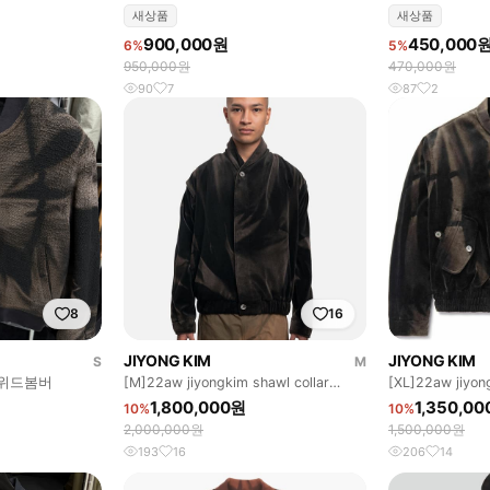
새상품
새상품
900,000원
450,000
6%
5%
950,000원
470,000원
90
7
87
2
8
16
JIYONG KIM
JIYONG KIM
S
M
트위드봄버
[M]22aw jiyongkim shawl collar
[XL]22aw jiyon
bomber
1,800,000원
1,350,0
10%
10%
2,000,000원
1,500,000원
193
16
206
14