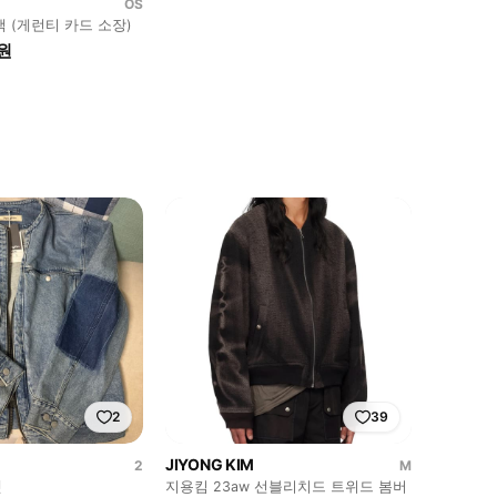
OS
 (게런티 카드 소장)
0원
2
39
JIYONG KIM
2
M
켓
지용킴 23aw 선블리치드 트위드 봄버