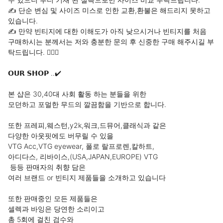
✍ 단순 변심 및 사이즈 미스로 인한 교환,환불은 해드리지 못하고 
있습니다.

✍ 만약 빈티지에 대한 이해도가 아직 낮으시거나 빈티지를 처음 
구매하시는 분께서는 저와 충분한 문의 후 신중한 구매 해주시길 부
탁드립니다. 🙇🏻‍♂

𝗢𝗨𝗥 𝗦𝗛𝗢𝗣 ..✔️

본 샵은 30,40대 사회 활동 하는 분들을 위한

모던하고 포멀한 무드의 깔끔함을 기반으로 합니다.

또한 프레피,웨스턴,y2k,워크,드뮤어,클래식과 같은

다양한 아웃핏에도 버무릴 수 있을

VTG Acc,VTG eyewear, 폴로 랄프로렌,칼하트,

아디다스, 리바이스,(USA,JAPAN,EUROPE) VTG

 등등 판매자의 취향 담은 

여러 브랜드 or 빈티지 제품들을 소개하고 있습니다

또한 판매중인 모든 제품들은

셀렉과 바잉은 당연한 소리이고

총 5회에 걸친 검수와
