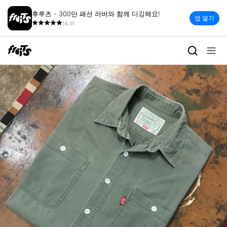
후루츠 - 300만 패션 러버와 함께 디깅해요!
앱 열기
(4.9)