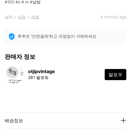
#100 #s # m #남방
남자
>
상의
>
셔츠
4 months ago
후루츠 '안전결제'하고 걱정없이 거래하세요
판매자 정보
otjipvintage
팔로우
281 팔로워
배송정보