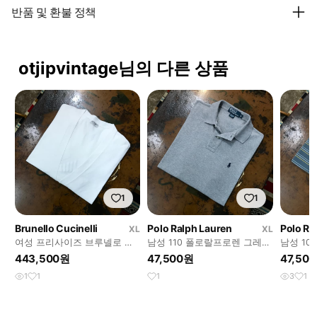
반품 및 환불 정책
otjipvintage님의 다른 상품
1
1
Brunello Cucinelli
Polo Ralph Lauren
Polo Ra
XL
XL
여성 프리사이즈 브루넬로 쿠
남성 110 폴로랄프로렌 그레이
남성 10
치넬리 실버 비즈 화이트 롱 로
긴팔 카라티 pk 티셔츠
프로렌 
443,500원
47,500원
47,50
브 가디건
라티
1
1
1
3
1