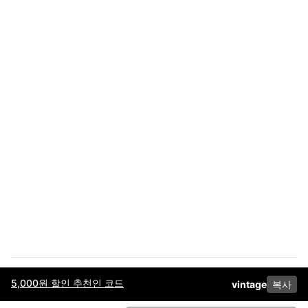
5,000원 할인 추천인 코드
vintage
복사
이용약관
고객센터
판매
개인정보 처리방침
사업자 정보
다운로드