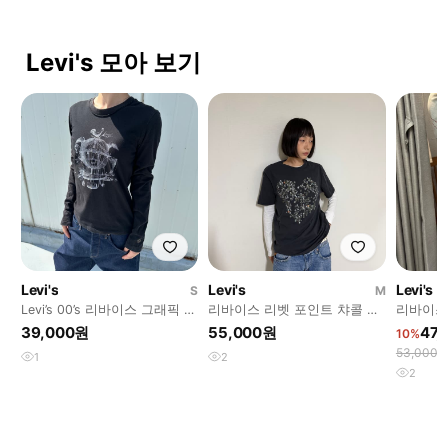
Levi's 모아 보기
Levi's
Levi's
Levi's
S
M
Levi’s 00’s 리바이스 그래픽 롱
리바이스 리벳 포인트 챠콜 반
리바이스
슬리브 티셔츠
팔 티셔츠
픽 반팔
39,000원
55,000원
47,
10%
53,000
1
2
2