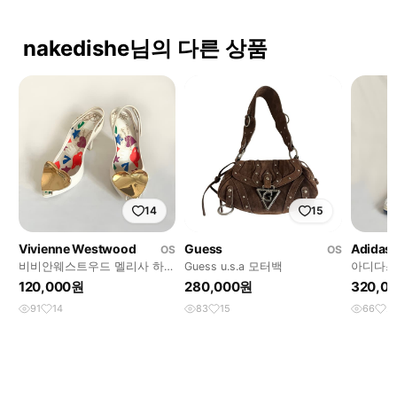
nakedishe님의 다른 상품
14
15
Vivienne Westwood
Guess
Adidas
OS
OS
비비안웨스트우드 멜리사 하트
Guess u.s.a 모터백
아디다스 
힐
부츠
120,000원
280,000원
320,0
91
14
83
15
66
2