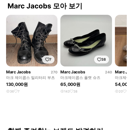
Marc Jacobs 모아 보기
7
38
Marc Jacobs
Marc Jacobs
Marc J
270
240
마크 제이콥스 밀리터리 부츠
마크제이콥스 플랫 슈즈
마크제이
웨이드 플
130,000원
65,000원
54,00
36
7
143
38
20
5