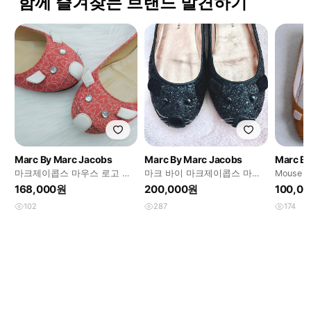
함께 즐겨찾는 브랜드 발견하기
Marc By Marc Jacobs
Marc By Marc Jacobs
Marc By
마크제이콥스 마우스 로고 플
마크 바이 마크제이콥스 마우
Mouse fl
랫슈즈
스 플랫슈즈
168,000원
200,000원
100,0
102
287
174