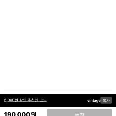
5,000원 할인 추천인 코드
vintage
복사
이용약관
고객센터
판매
개인정보 처리방침
사업자 정보
다운로드
인스타그램
페이스북
190,000원
품절