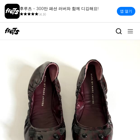
후루츠 - 300만 패션 러버와 함께 디깅해요!
앱 열기
(4.9)