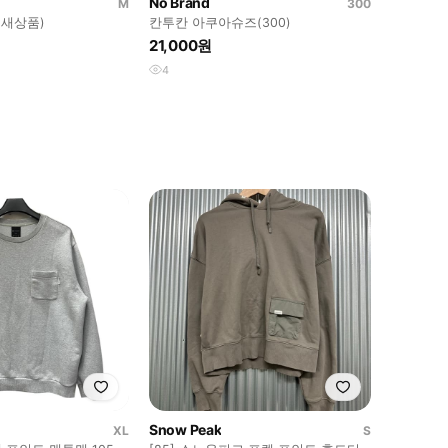
No Brand
M
300
(새상품)
칸투칸 아쿠아슈즈(300)
21,000원
4
Snow Peak
XL
S