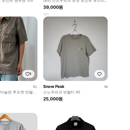
 포인트 맨투맨 105
[85] 스노우피크 포켓 포인트 후드티
카키 그레이
39,000원
1
1
Snow Peak
XL
M
 타슬란 투포켓 반팔
스노우피크 반팔티 95
25,000원