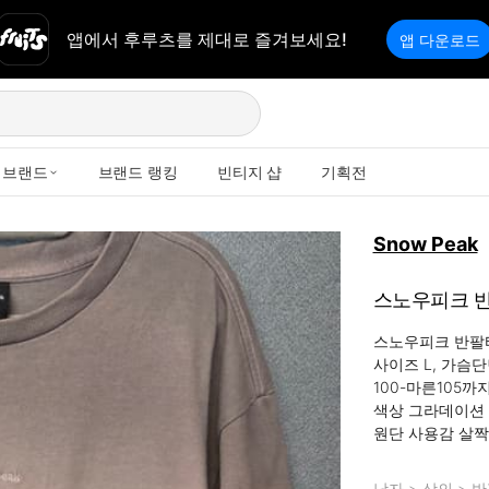
앱에서 후루츠를 제대로 즐겨보세요!
앱 다운로드
브랜드
브랜드 랭킹
빈티지 샵
기획전
Snow Peak
스노우피크 
스노우피크 반팔티
사이즈 L, 가슴단면 
100-마른105까
색상 그라데이션 
원단 사용감 살짝
남자
>
상의
>
반