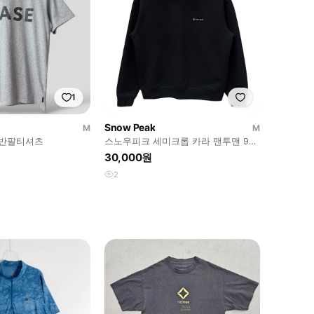
1
Snow Peak
M
M
 반팔티셔츠
스노우피크 세미크롭 카라 맨투맨 90
M
30,000원
2