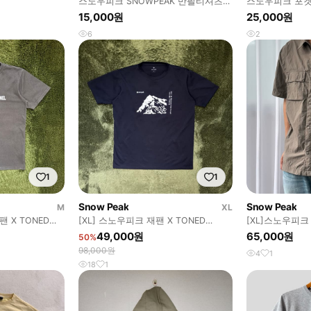
스노우피크 SNOWPEAK 반팔티셔츠
스노우피크 포켓
[105]
15,000원
25,000원
6
2
1
1
Snow Peak
Snow Peak
M
XL
NED
[XL] 스노우피크 재팬 X TONED
[XL]스노우피크
TROUT Tanigawa 티셔츠
셔츠
49,000원
65,000원
50%
98,000원
4
1
18
1