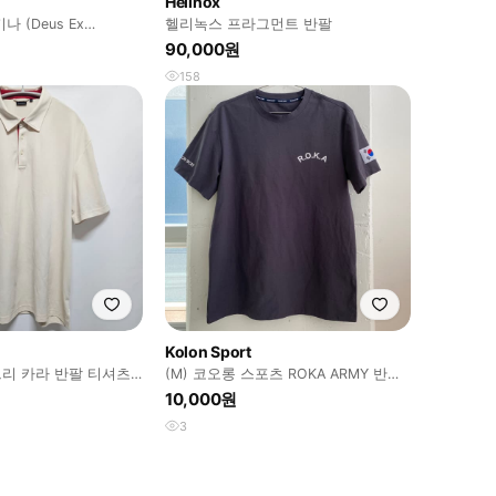
Helinox
 (Deus Ex
헬리녹스 프라그먼트 반팔
리녹스 (Hel
90,000원
158
Kolon Sport
리 카라 반팔 티셔츠
(M) 코오롱 스포츠 ROKA ARMY 반팔
티셔츠
10,000원
3