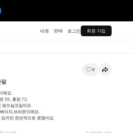
판매
회원 가입
마켓
로그인
0
반팔
에요. 

59, 총장 73,

지 맞으실것같아요. 

베이지,브라운이에요. 

 있지만 전반적으로 괜찮아요.
팔 티셔츠
4 months ago