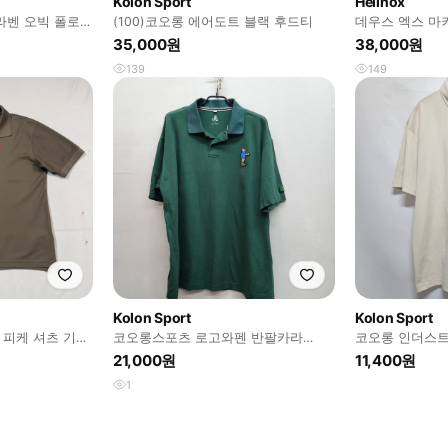
Kolon Sport
Helinox
피엘라벤 오빅 폴로
(100)코오롱 에어도트 블랙 후드티
데우스 엑스 마키나
Machina) x 헬
35,000원
38,000원
139
149
Kolon Sport
Kolon Sport
 피케 셔츠 기능
코오롱스포츠 로고와펜 반팔카라
코오롱 인더스트
XL(L)
110
21,000원
11,400원
1