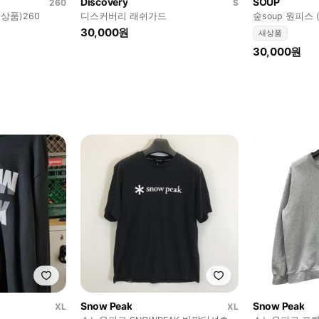
Discovery
SOUP
260
S
상품)260
디스커버리 래쉬가드
숲soup 원피스 
30,000원
새상품
30,000원
Snow Peak
Snow Peak
XL
XL