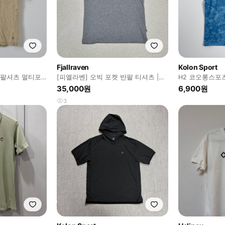
Fjallraven
Kolon Sport
반팔셔츠 멀티포
[피엘라벤] 오빅 포켓 반팔 티셔츠 |
H2 코오롱스포
S 90 정품
S00607
105-110사이즈
35,000원
6,900원
3