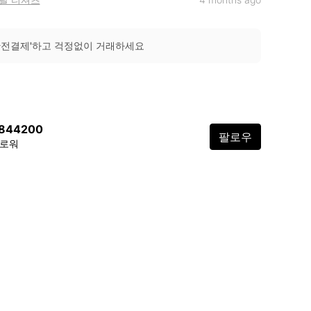
안전결제'하고 걱정없이 거래하세요
j844200
팔로우
팔로워