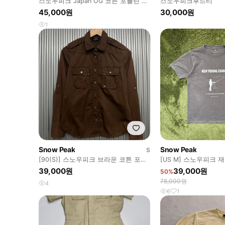
스노우피크 Japan OG 코튼 포플린 BD
스노우피크후드티
셔츠 (베이지)
45,000원
30,000원
1
Snow Peak
Snow Peak
S
[90(S)] 스노우피크 브라운 코튼 포켓
[US M] 스노우피크 재팬 X TO
셔츠
TROUT 티셔츠
39,000원
39,000원
50%
78,000원
4
6
1