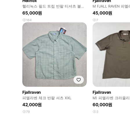
Helinox
Fjallraven
헬리녹스 필드 트립 반팔 티셔츠 블랙
M FJALL RAVEN 
M
PK 반팔 카라 티셔츠
65,000원
45,000원
164
7
Fjallraven
Fjallraven
피엘라벤 체크 반팔 셔츠 XXL
M) 피엘라벤 크라울리
성 반팔 카라티
42,000원
60,000원
79
3