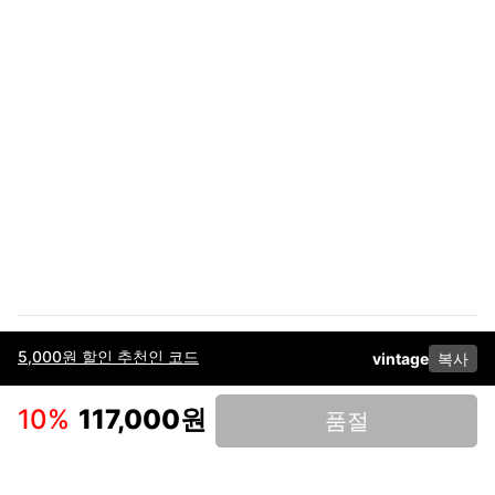
5,000원 할인 추천인 코드
vintage
복사
이용약관
고객센터
판매
개인정보 처리방침
사업자 정보
다운로드
인스타그램
페이스북
10
%
117,000원
품절
(주)후루츠패밀리컴퍼니 · 대표이사 이재범 / 소재지: 서울특별시 용산구 한강대
로 328, 201호 / 사업자 등록번호: 755-86-01442
사업자 정보확인
통신판매업