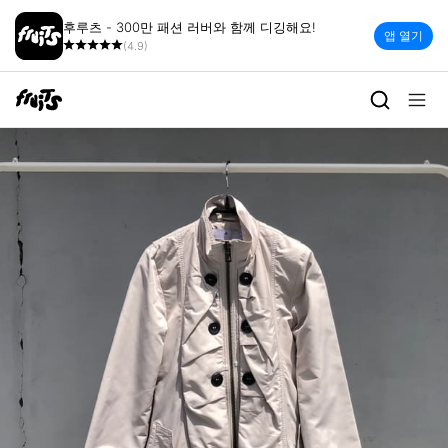
후루츠 - 300만 패션 러버와 함께 디깅해요!
앱 열기
(4.9)