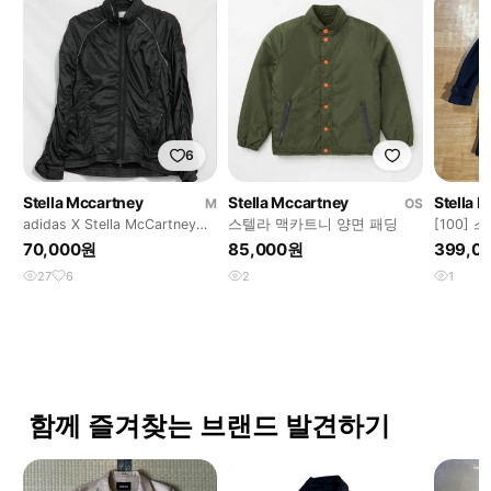
6
Stella Mccartney
Stella Mccartney
Stella 
M
OS
adidas X Stella McCartney
스텔라 맥카트니 양면 패딩
[100]
Jacket
폴로코트
70,000원
85,000원
399,0
27
6
2
1
함께 즐겨찾는 브랜드 발견하기