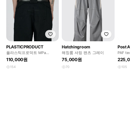
PLASTICPRODUCT
Hatchingroom
Post Ar
플라스틱프로덕트 MPa
해칭룸 셔링 팬츠 그레이
PAF tech
PLANT PANTS (BLACK) S
110,000원
75,000원
225,0
154
70
105