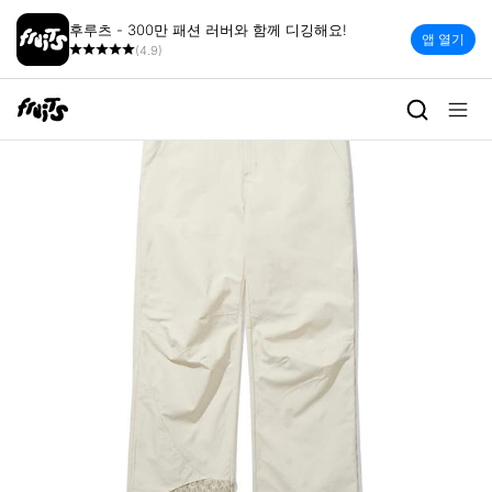
후루츠 - 300만 패션 러버와 함께 디깅해요!
앱 열기
(4.9)