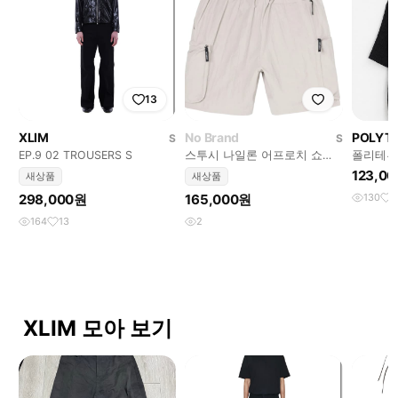
13
XLIM
No Brand
POLYT
S
S
EP.9 02 TROUSERS S
스투시 나일론 어프로치 쇼츠
폴리테루
스톤 그레이S
츠 블랙3
123,0
새상품
새상품
298,000원
165,000원
130
5
164
13
2
XLIM 모아 보기