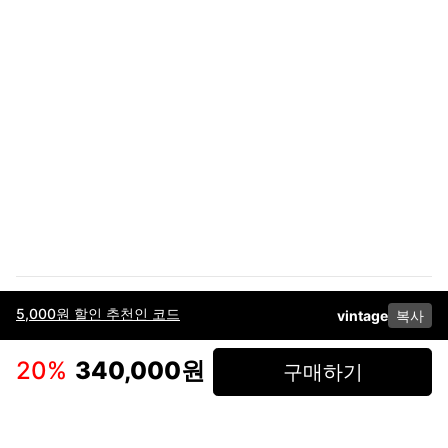
5,000원 할인 추천인 코드
vintage
복사
이용약관
고객센터
판매
개인정보 처리방침
사업자 정보
다운로드
인스타그램
페이스북
20
%
340,000원
구매하기
(주)후루츠패밀리컴퍼니 · 대표이사 이재범 / 소재지: 서울특별시 용산구 한강대
로 328, 201호 / 사업자 등록번호: 755-86-01442
사업자 정보확인
통신판매업