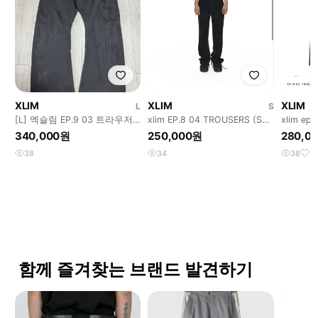
XLIM
XLIM
XLIM
L
S
[L] 엑슬림 EP.9 03 트라우저
xlim EP.8 04 TROUSERS (S사
xlim ep
차콜 그레이
이즈 공홈품절)
340,000원
250,000원
280,0
38
34
38
3
함께 즐겨찾는 브랜드 발견하기