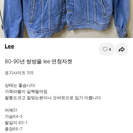
Lee
4
80-90년 쌍방울 lee 연청자켓
표기사이즈 105

상태는 좋습니다

가죽라벨이 살짝떨어짐

팔통도크고 잘맞는분이나 오버핏으로 입기 이쁩니다

어깨51

가슴64-5

팔길이 60-1

총장66-7