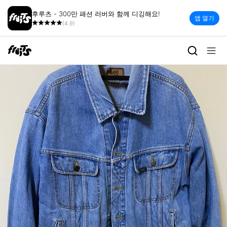
후루츠 - 300만 패션 러버와 함께 디깅해요!
앱 열기
(4.9)