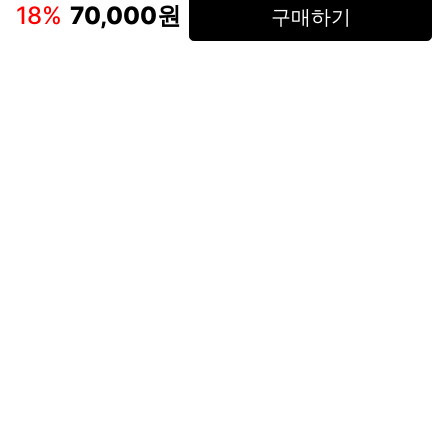
인스타그램
페이스북
18
%
70,000원
구매하기
(주)후루츠패밀리컴퍼니 · 대표이사 이재범 / 소재지: 서울특별시 용산구 한강대
로 328, 201호 / 사업자 등록번호: 755-86-01442
사업자 정보확인
통신판매업
신고: 2019-서울용산-0723 호 / 고객센터: 070-4466-3377 / 고객센터 문의는
후루츠 앱 다운로드 후 문의가능합니다 /
support@fruitsfamily.com
Copyright © FruitsFamily Company Inc. All right reserved
후루츠패밀리(주)는 통신판매중개자로서 거래 당사자가 아닙니다. 상품, 상품정
보, 거래에 관한 의무와 책임은 각 판매자에게 있으며, 후루츠패밀리(주)는 원칙
적으로 판매 회원과 구매 회원 간의 거래에 대하여 책임을 지지 않습니다. 다만,
후루츠패밀리에서 직접 판매하는 상품에 대한 책임은 후루츠패밀리(주)에 있습
니다.