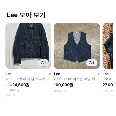
Lee 모아 보기
1
5
Lee
Lee
Lee
M
L
리 LEE 코듀라 데님 트러커 자
70-80s Lee 웨스턴 데님 베스
Lee 데
켓
트 (100-105)
24,500원
100,000원
27,00
30%
35,000원
34
5
9
2
7
1