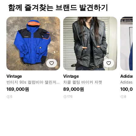
함께 즐겨찾는 브랜드 발견하기
Vintage
Vintage
Adidas
빈티지 90s 컬럼비아 챌린저
차콜 퀼팅 바이커 자켓
Adidas j
자켓
169,000원
89,000원
100,0
5
176
8