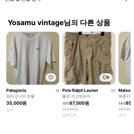
Yosamu vintage님의 다른 상품
8
Patagonia
Polo Ralph Lauren
Maison 
M
33
파타고니아 반팔
폴로 카고반바지
메종키츠
35,000원
67,500원
65
10%
14%
75,000원
75,000
11
67
8
17