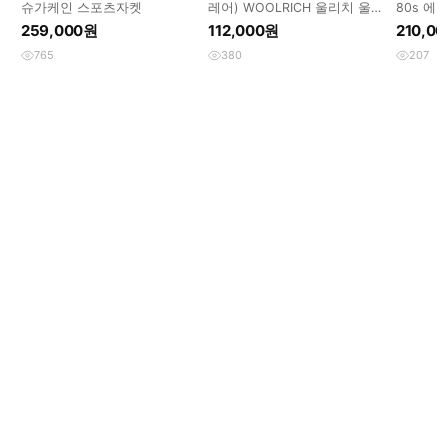
슈가케인 스포츠자켓
레어) WOOLRICH 울리치 울
80s 에
헌팅 자켓 바시티 XL , USA
259,000원
112,000원
210,0
765
380
207