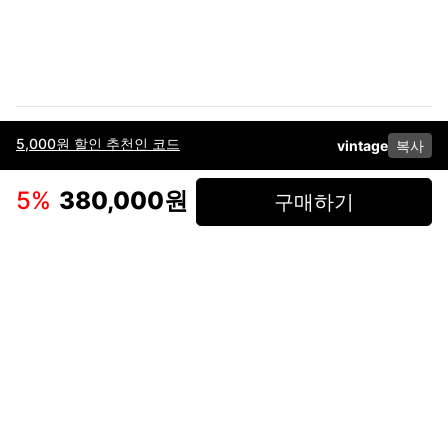
5,000원 할인 추천인 코드
vintage
복사
이용약관
고객센터
판매
개인정보 처리방침
사업자 정보
다운로드
인스타그램
페이스북
5
%
380,000원
구매하기
(주)후루츠패밀리컴퍼니 · 대표이사 이재범 / 소재지: 서울특별시 용산구 한강대
로 328, 201호 / 사업자 등록번호: 755-86-01442
사업자 정보확인
통신판매업
신고: 2019-서울용산-0723 호 / 고객센터: 070-4466-3377 / 고객센터 문의는
후루츠 앱 다운로드 후 문의가능합니다 /
support@fruitsfamily.com
Copyright © FruitsFamily Company Inc. All right reserved
후루츠패밀리(주)는 통신판매중개자로서 거래 당사자가 아닙니다. 상품, 상품정
보, 거래에 관한 의무와 책임은 각 판매자에게 있으며, 후루츠패밀리(주)는 원칙
적으로 판매 회원과 구매 회원 간의 거래에 대하여 책임을 지지 않습니다. 다만,
후루츠패밀리에서 직접 판매하는 상품에 대한 책임은 후루츠패밀리(주)에 있습
니다.