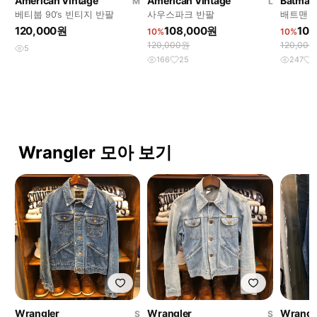
American Vintage
American Vintage
Batman
M
L
베티붑 90‘s 빈티지 반팔
사우스파크 반팔
배트맨 
120,000원
108,000원
108
10%
10%
120,000원
120,00
5
166
25
247
Wrangler 모아 보기
Wrangler
Wrangler
Wrangl
S
S