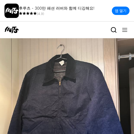
후루츠 - 300만 패션 러버와 함께 디깅해요!
앱 열기
(4.9)