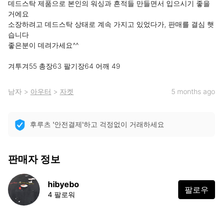
데드스탁 제품으로 본인의 워싱과 흔적들 만들면서 입으시기 좋을
거에요

소장하려고 데드스탁 상태로 계속 가지고 있었다가, 판매를 결심 햇
습니다

좋은분이 데려가세요^^

겨투겨55 총장63 팔기장64 어깨 49
남자
>
아우터
>
자켓
5 months ago
후루츠 '안전결제'하고 걱정없이 거래하세요
판매자 정보
hibyebo
팔로우
4 팔로워