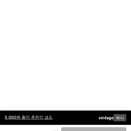
5,000원 할인 추천인 코드
vintage
복사
이용약관
고객센터
판매
개인정보 처리방침
사업자 정보
다운로드