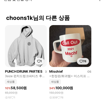
choons1k님의 다른 상품
1
76
PUNCH DRUNK PARTIES
Mischief
3
OS
3size 펀치드렁크파티즈 후드
⭐️한정판/희귀템⭐️ 미스치프 콜
Circle Logo Oversized
아웃 머그컵 2021 mschf
새상품
새상품
58,500원
100,000원
10%
34%
65,000원
150,000원
10
1
309
76