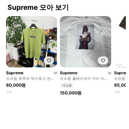
Supreme 모아 보기
Supreme
Supreme
Suprem
M
M
슈프림 퓨추라 박스로고 반팔
슈프림 플레이보이 카티 티셔
슈프림 
티셔츠 M
츠 화이트
s
80,000원
95,00
새상품
6
150,000원
6