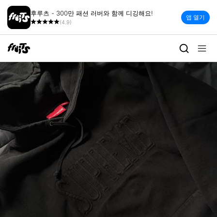
후루츠 - 300만 패션 러버와 함께 디깅해요!
앱 열기
(4.9)