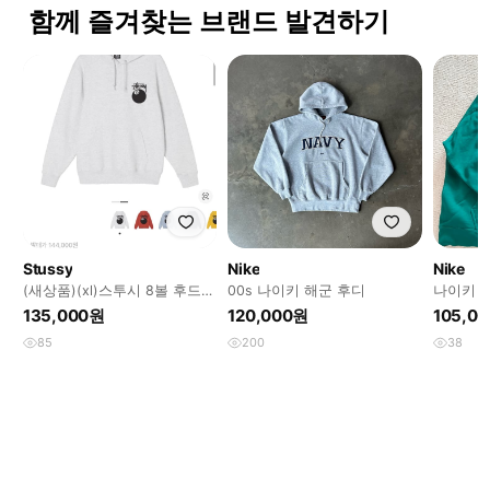
함께 즐겨찾는 브랜드 발견하기
Stussy
Nike
Nike
(새상품)(xl)스투시 8볼 후드
00s 나이키 해군 후디
나이키 
애쉬 헤더 - 21FW
드 그린
135,000원
120,000원
105,0
85
200
38