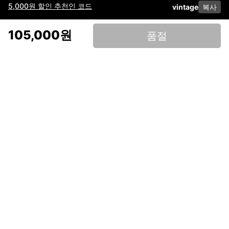
5,000원 할인 추천인 코드
vintage
복사
이용약관
고객센터
판매
개인정보 처리방침
사업자 정보
다운로드
인스타그램
페이스북
105,000원
품절
(주)후루츠패밀리컴퍼니 · 대표이사 이재범 / 소재지: 서울특별시 용산구 한강대
로 328, 201호 / 사업자 등록번호: 755-86-01442
사업자 정보확인
통신판매업
신고: 2019-서울용산-0723 호 / 고객센터: 070-4466-3377 / 고객센터 문의는
후루츠 앱 다운로드 후 문의가능합니다 /
support@fruitsfamily.com
Copyright © FruitsFamily Company Inc. All right reserved
후루츠패밀리(주)는 통신판매중개자로서 거래 당사자가 아닙니다. 상품, 상품정
보, 거래에 관한 의무와 책임은 각 판매자에게 있으며, 후루츠패밀리(주)는 원칙
적으로 판매 회원과 구매 회원 간의 거래에 대하여 책임을 지지 않습니다. 다만,
후루츠패밀리에서 직접 판매하는 상품에 대한 책임은 후루츠패밀리(주)에 있습
니다.