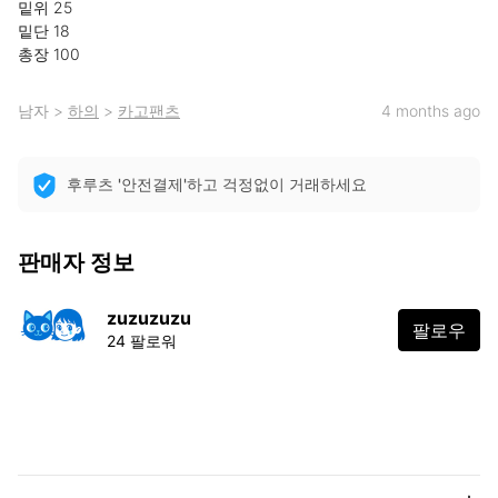
밑위 25

밑단 18

총장 100
남자
>
하의
>
카고팬츠
4 months ago
후루츠 '안전결제'하고 걱정없이 거래하세요
판매자 정보
zuzuzuzu
팔로우
24 팔로워