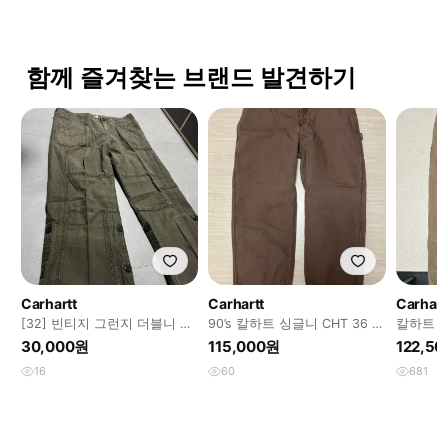
함께 즐겨찾는 브랜드 발견하기
Carhartt
Carhartt
Carhart
[32] 빈티지 그런지 더블니 면
90’s 칼하트 싱글니 CHT 36 x
칼하트 
바지 팬츠
30
30,000원
115,000원
122,5
16
60
681