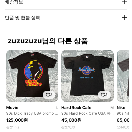
배송정보
반품 및 환불 정책
zuzuzuzu님의 다른 상품
2
3
Movie
Hard Rock Cafe
Nike
L
M
90s Dick Tracy USA promo t
90s Hard Rock Cafe USA 하
90s N
딕 트레이시 티셔츠
드락카페 빈티지 티셔츠
고 티셔
125,000원
45,000원
65,00
21
2
27
3
14
2