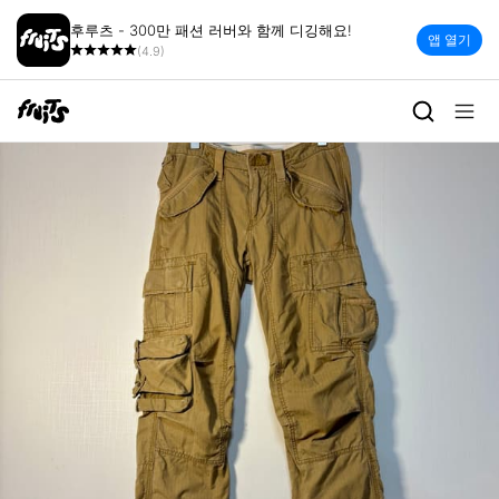
후루츠 - 300만 패션 러버와 함께 디깅해요!
앱 열기
(4.9)