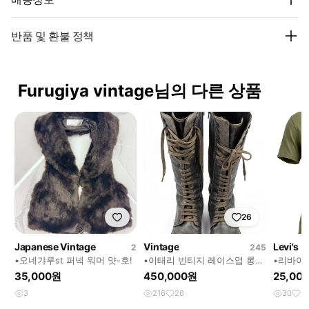
반품 및 환불 정책
Furugiya vintage님의 다른 상품
26
Japanese Vintage
Vintage
Levi's
2
245
•오네갸루st 퍼넥 워머 얏-호!
•이태리 빈티지 레이스업 롱부
•리바이
츠
티
35,000원
450,000원
25,00
3
216
26
30
2