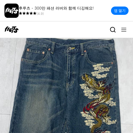
후루츠 - 300만 패션 러버와 함께 디깅해요!
앱 열기
(4.9)