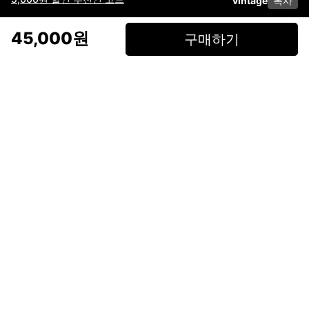
vintage
복사
이용약관
고객센터
판매
개인정보 처리방침
사업자 정보
다운로드
인스타그램
페이스북
45,000원
구매하기
(주)후루츠패밀리컴퍼니 · 대표이사 이재범 / 소재지: 서울특별시 용산구 한강대
로 328, 201호 / 사업자 등록번호: 755-86-01442
사업자 정보확인
통신판매업
신고: 2019-서울용산-0723 호 / 고객센터: 070-4466-3377 / 고객센터 문의는
후루츠 앱 다운로드 후 문의가능합니다 /
support@fruitsfamily.com
Copyright © FruitsFamily Company Inc. All right reserved
후루츠패밀리(주)는 통신판매중개자로서 거래 당사자가 아닙니다. 상품, 상품정
보, 거래에 관한 의무와 책임은 각 판매자에게 있으며, 후루츠패밀리(주)는 원칙
적으로 판매 회원과 구매 회원 간의 거래에 대하여 책임을 지지 않습니다. 다만,
후루츠패밀리에서 직접 판매하는 상품에 대한 책임은 후루츠패밀리(주)에 있습
니다.