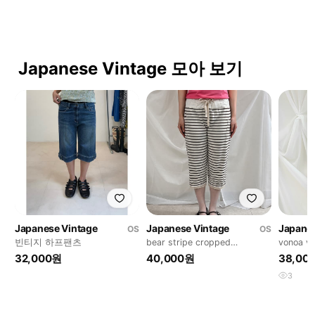
Japanese Vintage 모아 보기
Japanese Vintage
Japanese Vintage
Japanes
OS
OS
빈티지 하프팬츠
bear stripe cropped
vonoa vi
sweatpants
pants
32,000원
40,000원
38,00
3