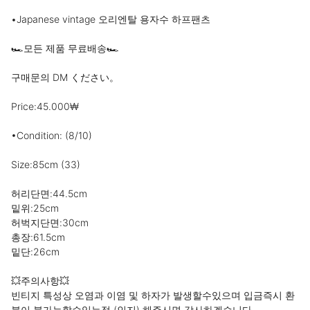
•Japanese vintage 오리엔탈 용자수 하프팬츠

🏎️모든 제품 무료배송🏎️

구매문의 DM ください。

Price:45.000₩

•Condition: (8/10)

Size:85cm (33)

허리단면:44.5cm

밑위:25cm

허벅지단면:30cm

총장:61.5cm 

밑단:26cm

💥주의사항💥

빈티지 특성상 오염과 이염 및 하자가 발생할수있으며 입금즉시 환
불이 불가능할수있는점 (인지) 해주시면 감사하겠습니다。
