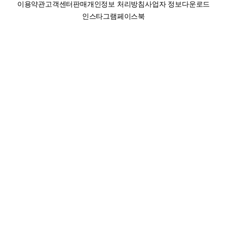
이용약관
고객센터
판매
개인정보 처리방침
사업자 정보
다운로드
인스타그램
페이스북
(주)후루츠패밀리컴퍼니 · 대표이사 이재범 / 소재지: 서울특별시 용산구 한강대
로 328, 201호 / 사업자 등록번호: 755-86-01442
사업자 정보확인
통신판매업
신고: 2019-서울용산-0723 호 / 고객센터: 070-4466-3377 / 고객센터 문의는
후루츠 앱 다운로드 후 문의가능합니다 /
support@fruitsfamily.com
Copyright © FruitsFamily Company Inc. All right reserved
후루츠패밀리(주)는 통신판매중개자로서 거래 당사자가 아닙니다. 상품, 상품정
보, 거래에 관한 의무와 책임은 각 판매자에게 있으며, 후루츠패밀리(주)는 원칙
적으로 판매 회원과 구매 회원 간의 거래에 대하여 책임을 지지 않습니다. 다만,
후루츠패밀리에서 직접 판매하는 상품에 대한 책임은 후루츠패밀리(주)에 있습
니다.