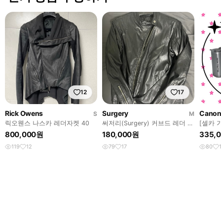
12
17
Rick Owens
Surgery
Cano
S
M
릭오웬스 나스카 레더자켓 40
써저리(Surgery) 커브드 레더 자
[셀카 
켓
A630
800,000원
180,000원
335,
119
12
79
17
80