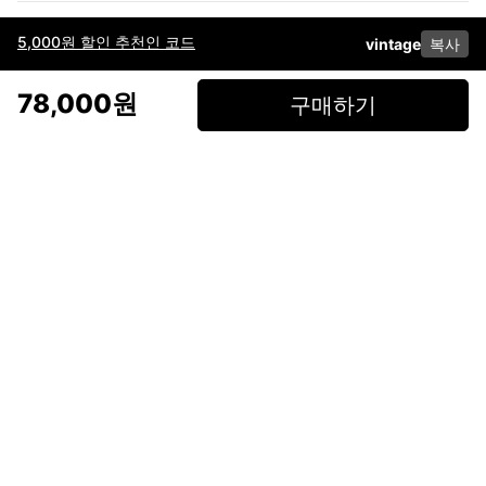
5,000원 할인 추천인 코드
vintage
복사
이용약관
고객센터
판매
개인정보 처리방침
사업자 정보
다운로드
인스타그램
페이스북
78,000원
구매하기
(주)후루츠패밀리컴퍼니 · 대표이사 이재범 / 소재지: 서울특별시 용산구 한강대
로 328, 201호 / 사업자 등록번호: 755-86-01442
사업자 정보확인
통신판매업
신고: 2019-서울용산-0723 호 / 고객센터: 070-4466-3377 / 고객센터 문의는
후루츠 앱 다운로드 후 문의가능합니다 /
support@fruitsfamily.com
Copyright © FruitsFamily Company Inc. All right reserved
후루츠패밀리(주)는 통신판매중개자로서 거래 당사자가 아닙니다. 상품, 상품정
보, 거래에 관한 의무와 책임은 각 판매자에게 있으며, 후루츠패밀리(주)는 원칙
적으로 판매 회원과 구매 회원 간의 거래에 대하여 책임을 지지 않습니다. 다만,
후루츠패밀리에서 직접 판매하는 상품에 대한 책임은 후루츠패밀리(주)에 있습
니다.