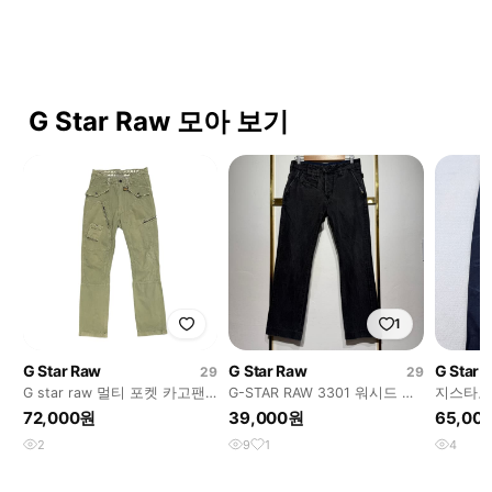
G Star Raw 모아 보기
1
G Star Raw
G Star Raw
G Star 
29
29
G star raw 멀티 포켓 카고팬
G-STAR RAW 3301 워시드 블
지스타로
츠
랙 워크 데님 W29/L32
72,000원
39,000원
65,00
2
9
1
4