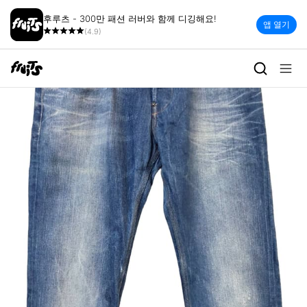
후루츠 - 300만 패션 러버와 함께 디깅해요!
앱 열기
(4.9)