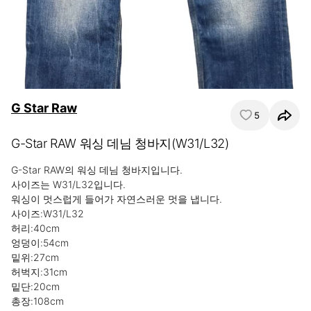
G Star Raw
5
G-Star RAW 워싱 데님 청바지(W31/L32)
G-Star RAW의 워싱 데님 청바지입니다. 

사이즈는 W31/L32입니다. 

워싱이 멋스럽게 들어가 자연스러운 멋을 냅니다.

사이즈:W31/L32

허리:40cm

엉덩이:54cm

밑위:27cm

허벅지:31cm

밑단:20cm

총장:108cm
