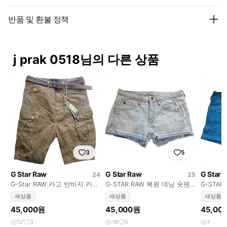
반품 및 환불 정책
j prak 0518님의 다른 상품
3
5
G Star Raw
G Star Raw
G Star 
24
25
G-Star RAW 카고 반바지 카키
G-STAR RAW 복원 데님 숏팬
G-STAR
색(24)
츠 연청(25)
스판
새상품
새상품
새상품
45,000원
45,000원
45,00
12
3
19
5
1