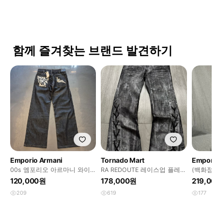
함께 즐겨찾는 브랜드 발견하기
Emporio Armani
Tornado Mart
Empori
00s 엠포리오 아르마니 와이
RA REDOUTE 레이스업 플레어
(백화점
드 핏 데님 팬츠
진
와이드 
120,000원
178,000원
219,0
209
619
177