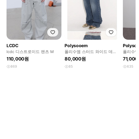
LCDC
Polysooem
Polyso
lcdc 디스트로이드 팬츠 M
폴리수엠 스터드 와이드 데님
폴리수엠 
(1)
DISTRES
110,000원
80,000원
71,00
869
85
635