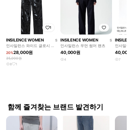
1
INSILENCE WOMEN
INSILENCE WOMEN
INSILE
S
S
인사일런스 와이드 글로시 팬
인사일런스 우먼 썸머 팬츠
인사일런
츠 S
님 BLUE
28,000원
40,000원
40,00
20%
35,000원
4
7
8
1
함께 즐겨찾는 브랜드 발견하기