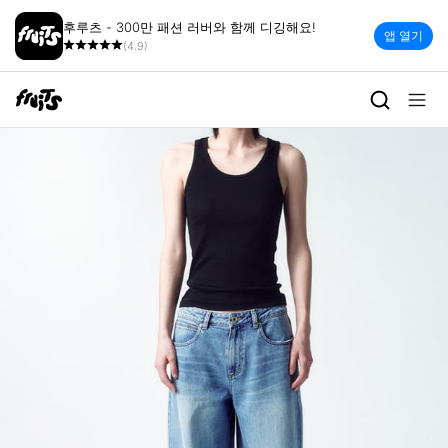
후루츠 - 300만 패션 러버와 함께 디깅해요!
앱 열기
(4.9)