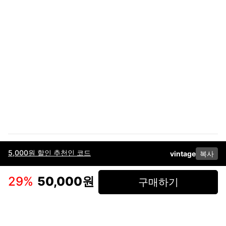
5,000원 할인 추천인 코드
vintage
복사
이용약관
고객센터
판매
개인정보 처리방침
사업자 정보
다운로드
인스타그램
페이스북
29
%
50,000원
구매하기
(주)후루츠패밀리컴퍼니 · 대표이사 이재범 / 소재지: 서울특별시 용산구 한강대
로 328, 201호 / 사업자 등록번호: 755-86-01442
사업자 정보확인
통신판매업
신고: 2019-서울용산-0723 호 / 고객센터: 070-4466-3377 / 고객센터 문의는