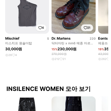
4
21
Mischief
Dr. Martens
Eonts
S
220
미스치프 원숄더탑
닥터마틴 x mm6 메종 마르지
에옹쓰 
엘라 220
30,000원
230,000원
35
15%
19%
270,000원
43,000
26
4
212
21
262
INSILENCE WOMEN 모아 보기