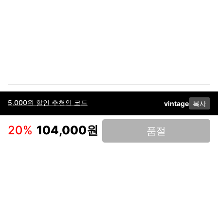
5,000원 할인 추천인 코드
vintage
복사
이용약관
고객센터
판매
개인정보 처리방침
사업자 정보
다운로드
인스타그램
페이스북
20
%
104,000원
품절
(주)후루츠패밀리컴퍼니 · 대표이사 이재범 / 소재지: 서울특별시 용산구 한강대
로 328, 201호 / 사업자 등록번호: 755-86-01442
사업자 정보확인
통신판매업
신고: 2019-서울용산-0723 호 / 고객센터: 070-4466-3377 / 고객센터 문의는
후루츠 앱 다운로드 후 문의가능합니다 /
support@fruitsfamily.com
Copyright © FruitsFamily Company Inc. All right reserved
후루츠패밀리(주)는 통신판매중개자로서 거래 당사자가 아닙니다. 상품, 상품정