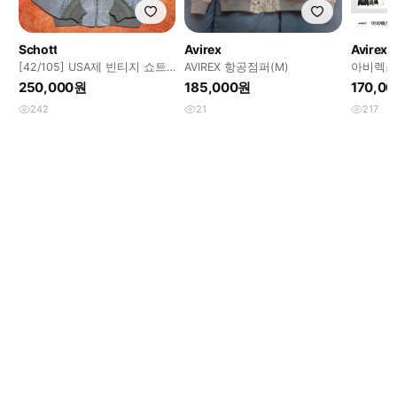
Schott
Avirex
Avirex
[42/105] USA제 빈티지 쇼트
AVIREX 항공점퍼(M)
아비렉스 
(Schott) 327 스웨이드 MA
고
250,000원
185,000원
170,0
242
21
217