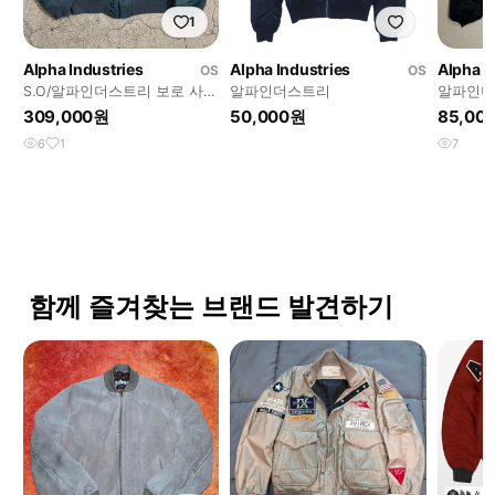
1
Alpha Industries
Alpha Industries
Alpha I
OS
OS
S.O/알파인더스트리 보로 사시
알파인더스트리
알파인더스
코 커스텀 봄버 자켓
켓
309,000원
50,000원
85,00
6
1
7
함께 즐겨찾는 브랜드 발견하기