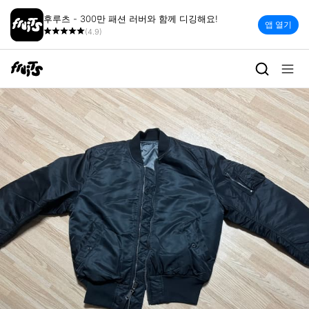
후루츠 - 300만 패션 러버와 함께 디깅해요!
앱 열기
(4.9)